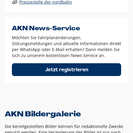
Pressestelle der nordbahn
Alle anderen Logo-Varianten dürfen nur in Ausnahmefällen
eingesetzt werden und bedürfen der vorherigen Absprache
mit der Marketingabteilung.
Diese Ausnahmen sind zum Beispiel:
AKN News-Service
weißes Logo auf anderen farbigen Hintergründen als
Möchten Sie Fahrplanänderungen,
dem AKN Blau,
Störungsmeldungen und aktuelle Informationen direkt
weißes Logo auf Fotohintergründen,
per WhatsApp oder E-Mail erhalten? Dann melden Sie
sich zu unserem kostenlosen News-Service an.
schwarzes Logo für reine Schwarz-Weiß-Umsetzungen
Um das Logo herum muss ein Schutzraum von jeweils einer
Jetzt registrieren
Höhe bzw. Breite des N aus AKN in alle Richtungen
eingehalten werden – ausgehend vom AKN Schriftzug. In
diesem Bereich dürfen keine anderen Logos, Grafikelemente
oder Ähnliches platziert werden.
AKN Bildergalerie
Die bereitgestellten Bilder können für redaktionelle Zwecke
genutzt werden. Eine Veränderung der Bilder ist nur nach