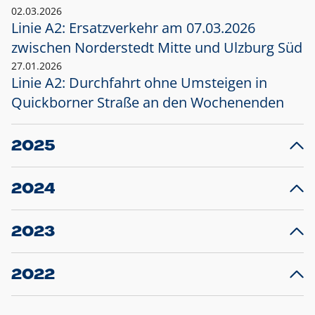
02.03.2026
Linie A2: Ersatzverkehr am 07.03.2026
zwischen Norderstedt Mitte und Ulzburg Süd
27.01.2026
Linie A2: Durchfahrt ohne Umsteigen in
Quickborner Straße an den Wochenenden
2025
23.12.2025
28
Projekt S5: Start der Bauarbeiten am
F
2024
Bahnhof Henstedt-Ulzburg im Januar 2026
10.12.2024
28
Großprojekt S5: Sperrung der Bahnstraße in
F
2023
Ellerau mit Ausweitung des Ersatzverkehrs
20.12.2023
14
Schleswig-Holstein verlängert den
A
2022
Verkehrsvertrag der AKN und bestellt den
T
22.12.2022
12
Expresszug für die Strecke Norderstedt -
Baustart S21 am 16.01.2023: Fahrplan
B