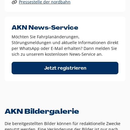
Pressestelle der nordbahn
Alle anderen Logo-Varianten dürfen nur in Ausnahmefällen
eingesetzt werden und bedürfen der vorherigen Absprache
mit der Marketingabteilung.
Diese Ausnahmen sind zum Beispiel:
AKN News-Service
weißes Logo auf anderen farbigen Hintergründen als
Möchten Sie Fahrplanänderungen,
dem AKN Blau,
Störungsmeldungen und aktuelle Informationen direkt
weißes Logo auf Fotohintergründen,
per WhatsApp oder E-Mail erhalten? Dann melden Sie
sich zu unserem kostenlosen News-Service an.
schwarzes Logo für reine Schwarz-Weiß-Umsetzungen
Um das Logo herum muss ein Schutzraum von jeweils einer
Jetzt registrieren
Höhe bzw. Breite des N aus AKN in alle Richtungen
eingehalten werden – ausgehend vom AKN Schriftzug. In
diesem Bereich dürfen keine anderen Logos, Grafikelemente
oder Ähnliches platziert werden.
AKN Bildergalerie
Die bereitgestellten Bilder können für redaktionelle Zwecke
genutzt werden. Eine Veränderung der Bilder ist nur nach