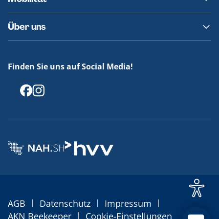
Fundsachen
Häufige Fragen
Barrierefreies Reisen
Über uns
Erklärung Barrierefreiheit
Historie
Medienportal
Finden Sie uns auf Social Media!
Offenlegungen
|
|
|
AGB
Datenschutz
Impressum
|
AKN Beekeeper
Cookie-Einstellungen