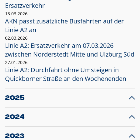
Ersatzverkehr
13.03.2026
AKN passt zusätzliche Busfahrten auf der
Linie A2 an
02.03.2026
Linie A2: Ersatzverkehr am 07.03.2026
zwischen Norderstedt Mitte und Ulzburg Süd
27.01.2026
Linie A2: Durchfahrt ohne Umsteigen in
Quickborner Straße an den Wochenenden
2025
23.12.2025
28
Projekt S5: Start der Bauarbeiten am
F
2024
Bahnhof Henstedt-Ulzburg im Januar 2026
10.12.2024
28
Großprojekt S5: Sperrung der Bahnstraße in
F
2023