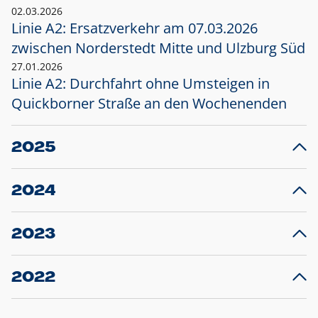
02.03.2026
Linie A2: Ersatzverkehr am 07.03.2026
zwischen Norderstedt Mitte und Ulzburg Süd
27.01.2026
Linie A2: Durchfahrt ohne Umsteigen in
Quickborner Straße an den Wochenenden
2025
23.12.2025
28
Projekt S5: Start der Bauarbeiten am
F
2024
Bahnhof Henstedt-Ulzburg im Januar 2026
10.12.2024
28
Großprojekt S5: Sperrung der Bahnstraße in
F
2023
Ellerau mit Ausweitung des Ersatzverkehrs
20.12.2023
14
Schleswig-Holstein verlängert den
A
2022
Verkehrsvertrag der AKN und bestellt den
T
22.12.2022
12
Expresszug für die Strecke Norderstedt -
Baustart S21 am 16.01.2023: Fahrplan
B