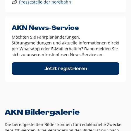
Pressestelle der nordbahn
Alle anderen Logo-Varianten dürfen nur in Ausnahmefällen
eingesetzt werden und bedürfen der vorherigen Absprache
mit der Marketingabteilung.
Diese Ausnahmen sind zum Beispiel:
AKN News-Service
weißes Logo auf anderen farbigen Hintergründen als
Möchten Sie Fahrplanänderungen,
dem AKN Blau,
Störungsmeldungen und aktuelle Informationen direkt
weißes Logo auf Fotohintergründen,
per WhatsApp oder E-Mail erhalten? Dann melden Sie
sich zu unserem kostenlosen News-Service an.
schwarzes Logo für reine Schwarz-Weiß-Umsetzungen
Um das Logo herum muss ein Schutzraum von jeweils einer
Jetzt registrieren
Höhe bzw. Breite des N aus AKN in alle Richtungen
eingehalten werden – ausgehend vom AKN Schriftzug. In
diesem Bereich dürfen keine anderen Logos, Grafikelemente
oder Ähnliches platziert werden.
AKN Bildergalerie
Die bereitgestellten Bilder können für redaktionelle Zwecke
genutzt werden. Eine Veränderung der Bilder ist nur nach