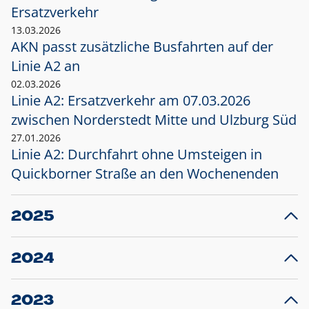
Ersatzverkehr
13.03.2026
AKN passt zusätzliche Busfahrten auf der
Linie A2 an
02.03.2026
Linie A2: Ersatzverkehr am 07.03.2026
zwischen Norderstedt Mitte und Ulzburg Süd
27.01.2026
Linie A2: Durchfahrt ohne Umsteigen in
Quickborner Straße an den Wochenenden
2025
23.12.2025
28
Projekt S5: Start der Bauarbeiten am
F
2024
Bahnhof Henstedt-Ulzburg im Januar 2026
10.12.2024
28
Großprojekt S5: Sperrung der Bahnstraße in
F
2023