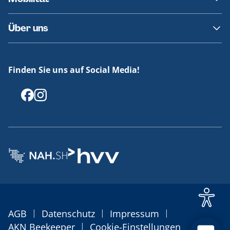
Fundsachen
Häufige Fragen
Barrierefreies Reisen
Über uns
Erklärung Barrierefreiheit
Historie
Medienportal
Finden Sie uns auf Social Media!
Offenlegungen
|
|
|
AGB
Datenschutz
Impressum
|
AKN Beekeeper
Cookie-Einstellungen