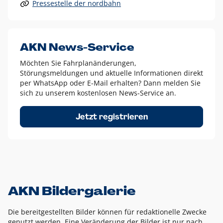
Pressestelle der nordbahn
Alle anderen Logo-Varianten dürfen nur in Ausnahmefällen
eingesetzt werden und bedürfen der vorherigen Absprache
mit der Marketingabteilung.
Diese Ausnahmen sind zum Beispiel:
AKN News-Service
weißes Logo auf anderen farbigen Hintergründen als
Möchten Sie Fahrplanänderungen,
dem AKN Blau,
Störungsmeldungen und aktuelle Informationen direkt
weißes Logo auf Fotohintergründen,
per WhatsApp oder E-Mail erhalten? Dann melden Sie
sich zu unserem kostenlosen News-Service an.
schwarzes Logo für reine Schwarz-Weiß-Umsetzungen
Um das Logo herum muss ein Schutzraum von jeweils einer
Jetzt registrieren
Höhe bzw. Breite des N aus AKN in alle Richtungen
eingehalten werden – ausgehend vom AKN Schriftzug. In
diesem Bereich dürfen keine anderen Logos, Grafikelemente
oder Ähnliches platziert werden.
AKN Bildergalerie
Die bereitgestellten Bilder können für redaktionelle Zwecke
genutzt werden. Eine Veränderung der Bilder ist nur nach