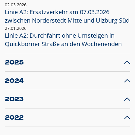
02.03.2026
Linie A2: Ersatzverkehr am 07.03.2026
zwischen Norderstedt Mitte und Ulzburg Süd
27.01.2026
Linie A2: Durchfahrt ohne Umsteigen in
Quickborner Straße an den Wochenenden
2025
23.12.2025
28
Projekt S5: Start der Bauarbeiten am
F
2024
Bahnhof Henstedt-Ulzburg im Januar 2026
10.12.2024
28
Großprojekt S5: Sperrung der Bahnstraße in
F
2023
Ellerau mit Ausweitung des Ersatzverkehrs
20.12.2023
14
Schleswig-Holstein verlängert den
A
2022
Verkehrsvertrag der AKN und bestellt den
T
22.12.2022
12
Expresszug für die Strecke Norderstedt -
Baustart S21 am 16.01.2023: Fahrplan
B