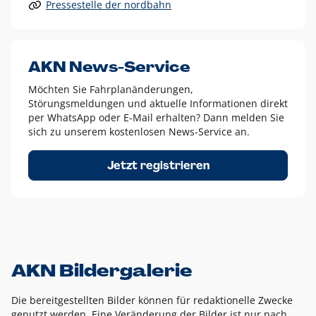
Pressestelle der nordbahn
Alle anderen Logo-Varianten dürfen nur in Ausnahmefällen
eingesetzt werden und bedürfen der vorherigen Absprache
mit der Marketingabteilung.
Diese Ausnahmen sind zum Beispiel:
AKN News-Service
weißes Logo auf anderen farbigen Hintergründen als
Möchten Sie Fahrplanänderungen,
dem AKN Blau,
Störungsmeldungen und aktuelle Informationen direkt
weißes Logo auf Fotohintergründen,
per WhatsApp oder E-Mail erhalten? Dann melden Sie
sich zu unserem kostenlosen News-Service an.
schwarzes Logo für reine Schwarz-Weiß-Umsetzungen
Um das Logo herum muss ein Schutzraum von jeweils einer
Jetzt registrieren
Höhe bzw. Breite des N aus AKN in alle Richtungen
eingehalten werden – ausgehend vom AKN Schriftzug. In
diesem Bereich dürfen keine anderen Logos, Grafikelemente
oder Ähnliches platziert werden.
AKN Bildergalerie
Die bereitgestellten Bilder können für redaktionelle Zwecke
genutzt werden. Eine Veränderung der Bilder ist nur nach