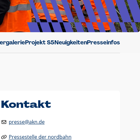
dergalerie
Projekt S5
Neuigkeiten
Presseinfos
Kontakt
presse@akn.de
Pressestelle der nordbahn