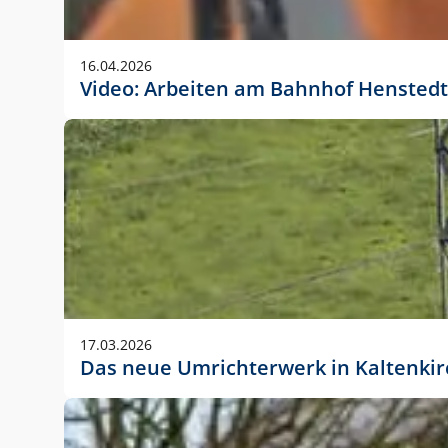
Anwendungsgröße im Layout:
Die Logohöhe beträgt 4 – 10 % der jeweiligen For
16.04.2026
folgende fest definierte Anwendungsgrößen im Lay
Video: Arbeiten am Bahnhof Henstedt
DIN A4 – 11 mm hoch (4 %)
DIN A3 – 15 mm hoch (5 %)
DIN A1 – 39 mm hoch (5 %)
DIN lang – 10 mm hoch (5 %)
1080 x 1080 px – 78 px hoch (7 %)
In Ausnahmefällen darf das Logo jedoch auch größe
stets der vorherigen Absprache mit der Marketinga
17.03.2026
Das neue Umrichterwerk in Kaltenki