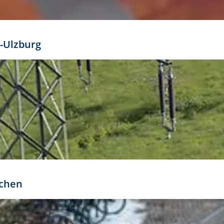
mathöhe. Daraus ergeben sich für gängige Formate
out:
-Ulzburg
r oder kleiner gesetzt werden. Dazu bedarf es jedoch
bteilung.
rchen