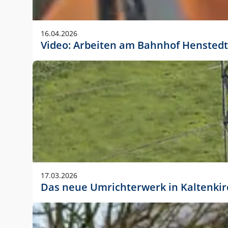
Anwendungsgröße im Layout:
Die Logohöhe beträgt 4 – 10 % der jeweiligen For
16.04.2026
folgende fest definierte Anwendungsgrößen im Lay
Video: Arbeiten am Bahnhof Henstedt
DIN A4 – 11 mm hoch (4 %)
DIN A3 – 15 mm hoch (5 %)
DIN A1 – 39 mm hoch (5 %)
DIN lang – 10 mm hoch (5 %)
1080 x 1080 px – 78 px hoch (7 %)
In Ausnahmefällen darf das Logo jedoch auch größe
stets der vorherigen Absprache mit der Marketinga
17.03.2026
Das neue Umrichterwerk in Kaltenki