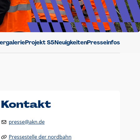
dergalerie
Projekt S5
Neuigkeiten
Presseinfos
Kontakt
presse@akn.de
Pressestelle der nordbahn