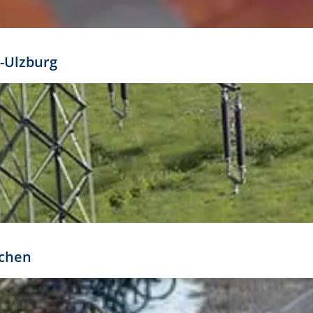
mathöhe. Daraus ergeben sich für gängige Formate
out:
-Ulzburg
r oder kleiner gesetzt werden. Dazu bedarf es jedoch
bteilung.
rchen