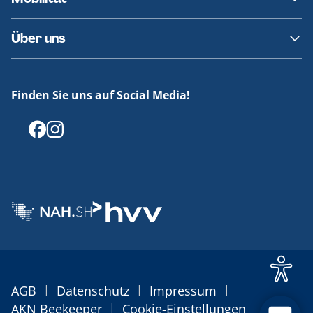
Fundsachen
Häufige Fragen
Barrierefreies Reisen
Über uns
Erklärung Barrierefreiheit
Historie
Medienportal
Finden Sie uns auf Social Media!
Offenlegungen
|
|
|
AGB
Datenschutz
Impressum
|
AKN Beekeeper
Cookie-Einstellungen