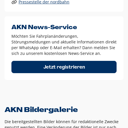
Pressestelle der nordbahn
Alle anderen Logo-Varianten dürfen nur in Ausnahmefällen
eingesetzt werden und bedürfen der vorherigen Absprache
mit der Marketingabteilung.
Diese Ausnahmen sind zum Beispiel:
AKN News-Service
weißes Logo auf anderen farbigen Hintergründen als
Möchten Sie Fahrplanänderungen,
dem AKN Blau,
Störungsmeldungen und aktuelle Informationen direkt
weißes Logo auf Fotohintergründen,
per WhatsApp oder E-Mail erhalten? Dann melden Sie
sich zu unserem kostenlosen News-Service an.
schwarzes Logo für reine Schwarz-Weiß-Umsetzungen
Um das Logo herum muss ein Schutzraum von jeweils einer
Jetzt registrieren
Höhe bzw. Breite des N aus AKN in alle Richtungen
eingehalten werden – ausgehend vom AKN Schriftzug. In
diesem Bereich dürfen keine anderen Logos, Grafikelemente
oder Ähnliches platziert werden.
AKN Bildergalerie
Die bereitgestellten Bilder können für redaktionelle Zwecke
genutzt werden. Eine Veränderung der Bilder ist nur nach