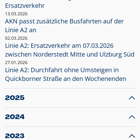
Ersatzverkehr
13.03.2026
AKN passt zusätzliche Busfahrten auf der
Linie A2 an
02.03.2026
Linie A2: Ersatzverkehr am 07.03.2026
zwischen Norderstedt Mitte und Ulzburg Süd
27.01.2026
Linie A2: Durchfahrt ohne Umsteigen in
Quickborner Straße an den Wochenenden
2025
23.12.2025
28
Projekt S5: Start der Bauarbeiten am
F
2024
Bahnhof Henstedt-Ulzburg im Januar 2026
10.12.2024
28
Großprojekt S5: Sperrung der Bahnstraße in
F
2023