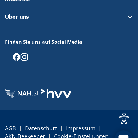
Fundsachen
Häufige Fragen
Barrierefreies Reisen
Über uns
Erklärung Barrierefreiheit
Historie
Medienportal
Finden Sie uns auf Social Media!
Offenlegungen
|
|
|
AGB
Datenschutz
Impressum
|
AKN Beekeeper
Cookie-Einstellungen