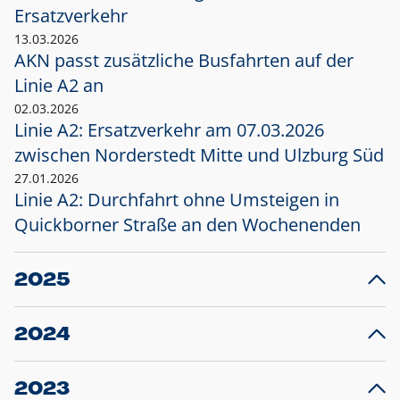
Ersatzverkehr
13.03.2026
AKN passt zusätzliche Busfahrten auf der
Linie A2 an
02.03.2026
Linie A2: Ersatzverkehr am 07.03.2026
zwischen Norderstedt Mitte und Ulzburg Süd
27.01.2026
Linie A2: Durchfahrt ohne Umsteigen in
Quickborner Straße an den Wochenenden
2025
23.12.2025
28
Projekt S5: Start der Bauarbeiten am
F
2024
Bahnhof Henstedt-Ulzburg im Januar 2026
10.12.2024
28
Großprojekt S5: Sperrung der Bahnstraße in
F
2023