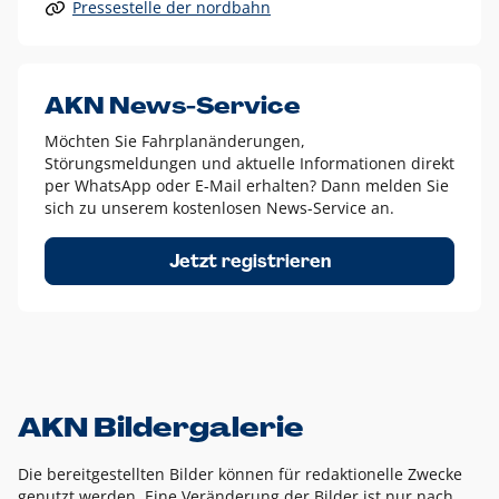
Pressestelle der nordbahn
Alle anderen Logo-Varianten dürfen nur in Ausnahmefällen
eingesetzt werden und bedürfen der vorherigen Absprache
mit der Marketingabteilung.
Diese Ausnahmen sind zum Beispiel:
AKN News-Service
weißes Logo auf anderen farbigen Hintergründen als
Möchten Sie Fahrplanänderungen,
dem AKN Blau,
Störungsmeldungen und aktuelle Informationen direkt
weißes Logo auf Fotohintergründen,
per WhatsApp oder E-Mail erhalten? Dann melden Sie
sich zu unserem kostenlosen News-Service an.
schwarzes Logo für reine Schwarz-Weiß-Umsetzungen
Um das Logo herum muss ein Schutzraum von jeweils einer
Jetzt registrieren
Höhe bzw. Breite des N aus AKN in alle Richtungen
eingehalten werden – ausgehend vom AKN Schriftzug. In
diesem Bereich dürfen keine anderen Logos, Grafikelemente
oder Ähnliches platziert werden.
AKN Bildergalerie
Die bereitgestellten Bilder können für redaktionelle Zwecke
genutzt werden. Eine Veränderung der Bilder ist nur nach