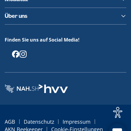
Fundsachen
Häufige Fragen
Barrierefreies Reisen
Über uns
Erklärung Barrierefreiheit
Historie
Medienportal
Finden Sie uns auf Social Media!
Offenlegungen
|
|
|
AGB
Datenschutz
Impressum
|
AKN Beekeeper
Cookie-Einstellungen