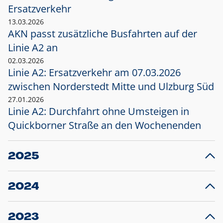
Ersatzverkehr
13.03.2026
AKN passt zusätzliche Busfahrten auf der
Linie A2 an
02.03.2026
Linie A2: Ersatzverkehr am 07.03.2026
zwischen Norderstedt Mitte und Ulzburg Süd
27.01.2026
Linie A2: Durchfahrt ohne Umsteigen in
Quickborner Straße an den Wochenenden
2025
23.12.2025
28
Projekt S5: Start der Bauarbeiten am
F
2024
Bahnhof Henstedt-Ulzburg im Januar 2026
10.12.2024
28
Großprojekt S5: Sperrung der Bahnstraße in
F
2023