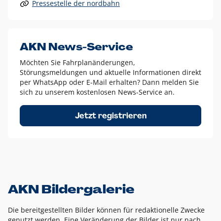
Pressestelle der nordbahn
Alle anderen Logo-Varianten dürfen nur in Ausnahmefällen
eingesetzt werden und bedürfen der vorherigen Absprache
mit der Marketingabteilung.
Diese Ausnahmen sind zum Beispiel:
AKN News-Service
weißes Logo auf anderen farbigen Hintergründen als
Möchten Sie Fahrplanänderungen,
dem AKN Blau,
Störungsmeldungen und aktuelle Informationen direkt
weißes Logo auf Fotohintergründen,
per WhatsApp oder E-Mail erhalten? Dann melden Sie
sich zu unserem kostenlosen News-Service an.
schwarzes Logo für reine Schwarz-Weiß-Umsetzungen
Um das Logo herum muss ein Schutzraum von jeweils einer
Jetzt registrieren
Höhe bzw. Breite des N aus AKN in alle Richtungen
eingehalten werden – ausgehend vom AKN Schriftzug. In
diesem Bereich dürfen keine anderen Logos, Grafikelemente
oder Ähnliches platziert werden.
AKN Bildergalerie
Die bereitgestellten Bilder können für redaktionelle Zwecke
genutzt werden. Eine Veränderung der Bilder ist nur nach