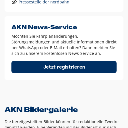
Pressestelle der nordbahn
Alle anderen Logo-Varianten dürfen nur in Ausnahmefällen
eingesetzt werden und bedürfen der vorherigen Absprache
mit der Marketingabteilung.
Diese Ausnahmen sind zum Beispiel:
AKN News-Service
weißes Logo auf anderen farbigen Hintergründen als
Möchten Sie Fahrplanänderungen,
dem AKN Blau,
Störungsmeldungen und aktuelle Informationen direkt
weißes Logo auf Fotohintergründen,
per WhatsApp oder E-Mail erhalten? Dann melden Sie
sich zu unserem kostenlosen News-Service an.
schwarzes Logo für reine Schwarz-Weiß-Umsetzungen
Um das Logo herum muss ein Schutzraum von jeweils einer
Jetzt registrieren
Höhe bzw. Breite des N aus AKN in alle Richtungen
eingehalten werden – ausgehend vom AKN Schriftzug. In
diesem Bereich dürfen keine anderen Logos, Grafikelemente
oder Ähnliches platziert werden.
AKN Bildergalerie
Die bereitgestellten Bilder können für redaktionelle Zwecke
genutzt werden. Eine Veränderung der Bilder ist nur nach