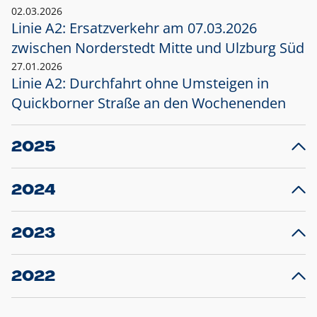
02.03.2026
Linie A2: Ersatzverkehr am 07.03.2026
zwischen Norderstedt Mitte und Ulzburg Süd
27.01.2026
Linie A2: Durchfahrt ohne Umsteigen in
Quickborner Straße an den Wochenenden
2025
23.12.2025
28
Projekt S5: Start der Bauarbeiten am
F
2024
Bahnhof Henstedt-Ulzburg im Januar 2026
10.12.2024
28
Großprojekt S5: Sperrung der Bahnstraße in
F
2023
Ellerau mit Ausweitung des Ersatzverkehrs
20.12.2023
14
Schleswig-Holstein verlängert den
A
2022
Verkehrsvertrag der AKN und bestellt den
T
22.12.2022
12
Expresszug für die Strecke Norderstedt -
Baustart S21 am 16.01.2023: Fahrplan
B