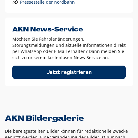
Pressestelle der nordbahn
Alle anderen Logo-Varianten dürfen nur in Ausnahmefällen
eingesetzt werden und bedürfen der vorherigen Absprache
mit der Marketingabteilung.
Diese Ausnahmen sind zum Beispiel:
AKN News-Service
weißes Logo auf anderen farbigen Hintergründen als
Möchten Sie Fahrplanänderungen,
dem AKN Blau,
Störungsmeldungen und aktuelle Informationen direkt
weißes Logo auf Fotohintergründen,
per WhatsApp oder E-Mail erhalten? Dann melden Sie
sich zu unserem kostenlosen News-Service an.
schwarzes Logo für reine Schwarz-Weiß-Umsetzungen
Um das Logo herum muss ein Schutzraum von jeweils einer
Jetzt registrieren
Höhe bzw. Breite des N aus AKN in alle Richtungen
eingehalten werden – ausgehend vom AKN Schriftzug. In
diesem Bereich dürfen keine anderen Logos, Grafikelemente
oder Ähnliches platziert werden.
AKN Bildergalerie
Die bereitgestellten Bilder können für redaktionelle Zwecke
genutzt werden. Eine Veränderung der Bilder ist nur nach