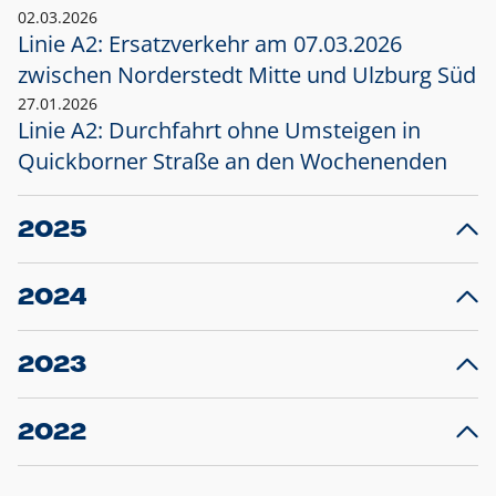
02.03.2026
Linie A2: Ersatzverkehr am 07.03.2026
zwischen Norderstedt Mitte und Ulzburg Süd
27.01.2026
Linie A2: Durchfahrt ohne Umsteigen in
Quickborner Straße an den Wochenenden
2025
23.12.2025
28
Projekt S5: Start der Bauarbeiten am
F
2024
Bahnhof Henstedt-Ulzburg im Januar 2026
10.12.2024
28
Großprojekt S5: Sperrung der Bahnstraße in
F
2023
Ellerau mit Ausweitung des Ersatzverkehrs
20.12.2023
14
Schleswig-Holstein verlängert den
A
2022
Verkehrsvertrag der AKN und bestellt den
T
22.12.2022
12
Expresszug für die Strecke Norderstedt -
Baustart S21 am 16.01.2023: Fahrplan
B