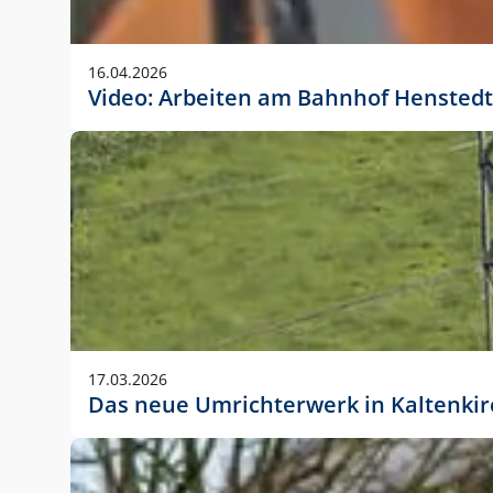
Anwendungsgröße im Layout:
Die Logohöhe beträgt 4 – 10 % der jeweiligen For
16.04.2026
folgende fest definierte Anwendungsgrößen im Lay
Video: Arbeiten am Bahnhof Henstedt
DIN A4 – 11 mm hoch (4 %)
DIN A3 – 15 mm hoch (5 %)
DIN A1 – 39 mm hoch (5 %)
DIN lang – 10 mm hoch (5 %)
1080 x 1080 px – 78 px hoch (7 %)
In Ausnahmefällen darf das Logo jedoch auch größe
stets der vorherigen Absprache mit der Marketinga
17.03.2026
Das neue Umrichterwerk in Kaltenki