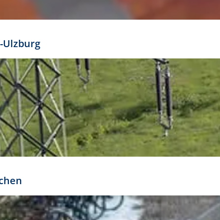
mathöhe. Daraus ergeben sich für gängige Formate
out:
-Ulzburg
r oder kleiner gesetzt werden. Dazu bedarf es jedoch
bteilung.
rchen