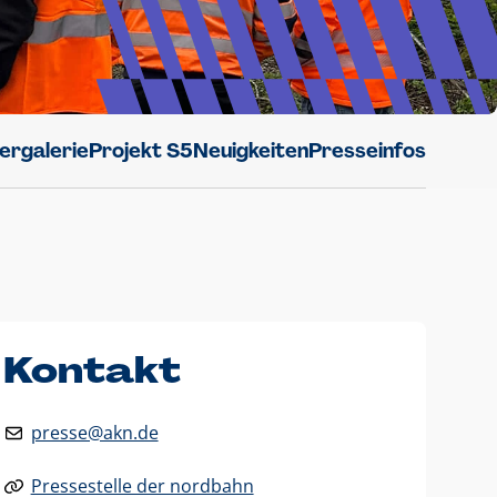
dergalerie
Projekt S5
Neuigkeiten
Presseinfos
Kontakt
presse@akn.de
Pressestelle der nordbahn