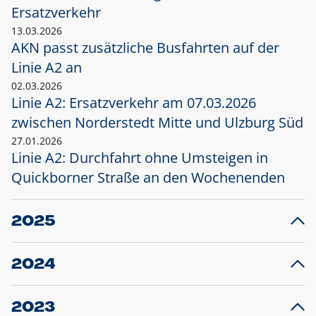
Ersatzverkehr
13.03.2026
AKN passt zusätzliche Busfahrten auf der
Linie A2 an
02.03.2026
Linie A2: Ersatzverkehr am 07.03.2026
zwischen Norderstedt Mitte und Ulzburg Süd
27.01.2026
Linie A2: Durchfahrt ohne Umsteigen in
Quickborner Straße an den Wochenenden
2025
23.12.2025
28
Projekt S5: Start der Bauarbeiten am
F
2024
Bahnhof Henstedt-Ulzburg im Januar 2026
10.12.2024
28
Großprojekt S5: Sperrung der Bahnstraße in
F
2023