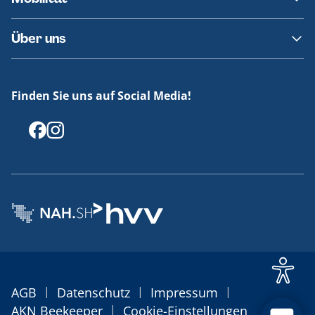
Fundsachen
Häufige Fragen
Barrierefreies Reisen
Über uns
Erklärung Barrierefreiheit
Historie
Medienportal
Finden Sie uns auf Social Media!
Offenlegungen
|
|
|
AGB
Datenschutz
Impressum
|
AKN Beekeeper
Cookie-Einstellungen