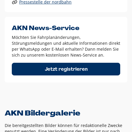
Pressestelle der nordbahn
Alle anderen Logo-Varianten dürfen nur in Ausnahmefällen
eingesetzt werden und bedürfen der vorherigen Absprache
mit der Marketingabteilung.
Diese Ausnahmen sind zum Beispiel:
AKN News-Service
weißes Logo auf anderen farbigen Hintergründen als
Möchten Sie Fahrplanänderungen,
dem AKN Blau,
Störungsmeldungen und aktuelle Informationen direkt
weißes Logo auf Fotohintergründen,
per WhatsApp oder E-Mail erhalten? Dann melden Sie
sich zu unserem kostenlosen News-Service an.
schwarzes Logo für reine Schwarz-Weiß-Umsetzungen
Um das Logo herum muss ein Schutzraum von jeweils einer
Jetzt registrieren
Höhe bzw. Breite des N aus AKN in alle Richtungen
eingehalten werden – ausgehend vom AKN Schriftzug. In
diesem Bereich dürfen keine anderen Logos, Grafikelemente
oder Ähnliches platziert werden.
AKN Bildergalerie
Die bereitgestellten Bilder können für redaktionelle Zwecke
genutzt werden. Eine Veränderung der Bilder ist nur nach