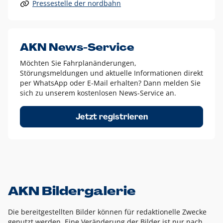
Pressestelle der nordbahn
Alle anderen Logo-Varianten dürfen nur in Ausnahmefällen
eingesetzt werden und bedürfen der vorherigen Absprache
mit der Marketingabteilung.
Diese Ausnahmen sind zum Beispiel:
AKN News-Service
weißes Logo auf anderen farbigen Hintergründen als
Möchten Sie Fahrplanänderungen,
dem AKN Blau,
Störungsmeldungen und aktuelle Informationen direkt
weißes Logo auf Fotohintergründen,
per WhatsApp oder E-Mail erhalten? Dann melden Sie
sich zu unserem kostenlosen News-Service an.
schwarzes Logo für reine Schwarz-Weiß-Umsetzungen
Um das Logo herum muss ein Schutzraum von jeweils einer
Jetzt registrieren
Höhe bzw. Breite des N aus AKN in alle Richtungen
eingehalten werden – ausgehend vom AKN Schriftzug. In
diesem Bereich dürfen keine anderen Logos, Grafikelemente
oder Ähnliches platziert werden.
AKN Bildergalerie
Die bereitgestellten Bilder können für redaktionelle Zwecke
genutzt werden. Eine Veränderung der Bilder ist nur nach