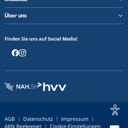
Fundsachen
Häufige Fragen
Barrierefreies Reisen
Über uns
Erklärung Barrierefreiheit
Historie
Medienportal
Finden Sie uns auf Social Media!
Offenlegungen
|
|
|
AGB
Datenschutz
Impressum
|
AKN Beekeeper
Cookie-Einstellungen