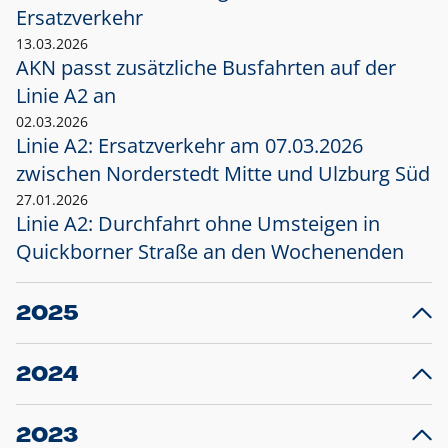
Ersatzverkehr
13.03.2026
AKN passt zusätzliche Busfahrten auf der
Linie A2 an
02.03.2026
Linie A2: Ersatzverkehr am 07.03.2026
zwischen Norderstedt Mitte und Ulzburg Süd
27.01.2026
Linie A2: Durchfahrt ohne Umsteigen in
Quickborner Straße an den Wochenenden
2025
23.12.2025
28
Projekt S5: Start der Bauarbeiten am
F
2024
Bahnhof Henstedt-Ulzburg im Januar 2026
10.12.2024
28
Großprojekt S5: Sperrung der Bahnstraße in
F
2023