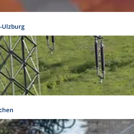
mathöhe. Daraus ergeben sich für gängige Formate
out:
-Ulzburg
r oder kleiner gesetzt werden. Dazu bedarf es jedoch
bteilung.
rchen