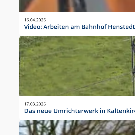
Anwendungsgröße im Layout:
Die Logohöhe beträgt 4 – 10 % der jeweiligen For
16.04.2026
folgende fest definierte Anwendungsgrößen im Lay
Video: Arbeiten am Bahnhof Henstedt
DIN A4 – 11 mm hoch (4 %)
DIN A3 – 15 mm hoch (5 %)
DIN A1 – 39 mm hoch (5 %)
DIN lang – 10 mm hoch (5 %)
1080 x 1080 px – 78 px hoch (7 %)
In Ausnahmefällen darf das Logo jedoch auch größe
stets der vorherigen Absprache mit der Marketinga
17.03.2026
Das neue Umrichterwerk in Kaltenki