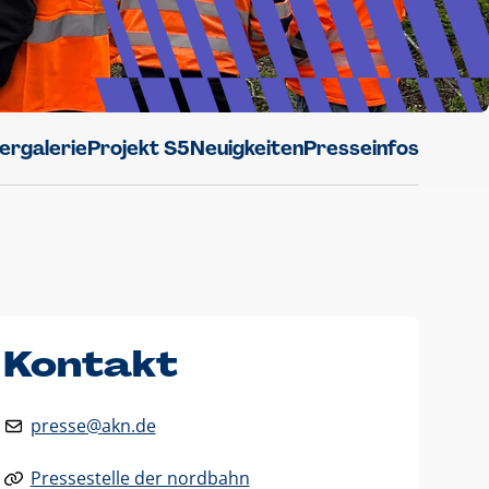
dergalerie
Projekt S5
Neuigkeiten
Presseinfos
Kontakt
presse@akn.de
Pressestelle der nordbahn