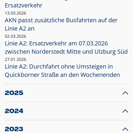
Ersatzverkehr
13.03.2026
AKN passt zusätzliche Busfahrten auf der
Linie A2 an
02.03.2026
Linie A2: Ersatzverkehr am 07.03.2026
zwischen Norderstedt Mitte und Ulzburg Süd
27.01.2026
Linie A2: Durchfahrt ohne Umsteigen in
Quickborner Straße an den Wochenenden
2025
23.12.2025
28
Projekt S5: Start der Bauarbeiten am
F
2024
Bahnhof Henstedt-Ulzburg im Januar 2026
10.12.2024
28
Großprojekt S5: Sperrung der Bahnstraße in
F
2023