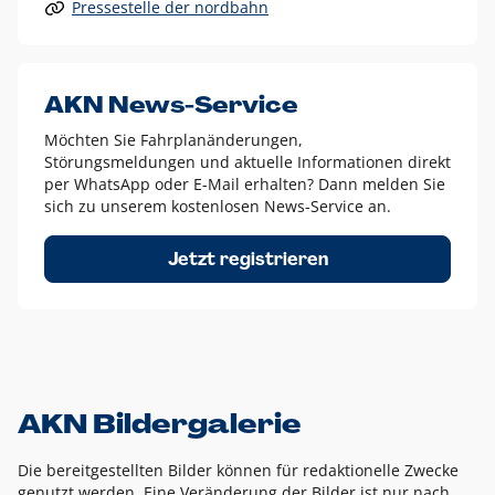
Pressestelle der nordbahn
Alle anderen Logo-Varianten dürfen nur in Ausnahmefällen
eingesetzt werden und bedürfen der vorherigen Absprache
mit der Marketingabteilung.
Diese Ausnahmen sind zum Beispiel:
AKN News-Service
weißes Logo auf anderen farbigen Hintergründen als
Möchten Sie Fahrplanänderungen,
dem AKN Blau,
Störungsmeldungen und aktuelle Informationen direkt
weißes Logo auf Fotohintergründen,
per WhatsApp oder E-Mail erhalten? Dann melden Sie
sich zu unserem kostenlosen News-Service an.
schwarzes Logo für reine Schwarz-Weiß-Umsetzungen
Um das Logo herum muss ein Schutzraum von jeweils einer
Jetzt registrieren
Höhe bzw. Breite des N aus AKN in alle Richtungen
eingehalten werden – ausgehend vom AKN Schriftzug. In
diesem Bereich dürfen keine anderen Logos, Grafikelemente
oder Ähnliches platziert werden.
AKN Bildergalerie
Die bereitgestellten Bilder können für redaktionelle Zwecke
genutzt werden. Eine Veränderung der Bilder ist nur nach