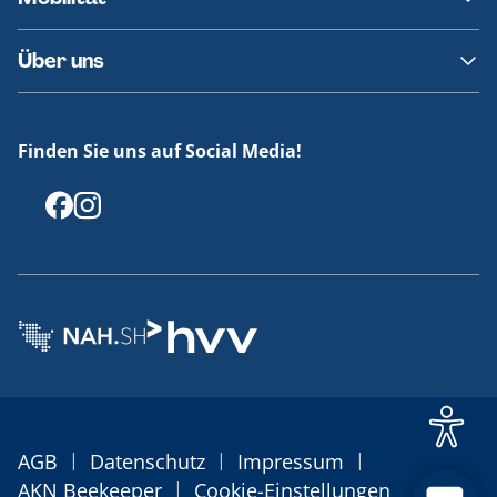
Fundsachen
Häufige Fragen
Barrierefreies Reisen
Über uns
Erklärung Barrierefreiheit
Historie
Medienportal
Finden Sie uns auf Social Media!
Offenlegungen
|
|
|
AGB
Datenschutz
Impressum
|
AKN Beekeeper
Cookie-Einstellungen