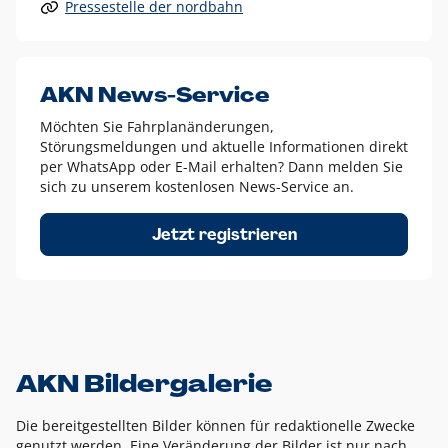
Pressestelle der nordbahn
Alle anderen Logo-Varianten dürfen nur in Ausnahmefällen
eingesetzt werden und bedürfen der vorherigen Absprache
mit der Marketingabteilung.
Diese Ausnahmen sind zum Beispiel:
AKN News-Service
weißes Logo auf anderen farbigen Hintergründen als
Möchten Sie Fahrplanänderungen,
dem AKN Blau,
Störungsmeldungen und aktuelle Informationen direkt
weißes Logo auf Fotohintergründen,
per WhatsApp oder E-Mail erhalten? Dann melden Sie
sich zu unserem kostenlosen News-Service an.
schwarzes Logo für reine Schwarz-Weiß-Umsetzungen
Um das Logo herum muss ein Schutzraum von jeweils einer
Jetzt registrieren
Höhe bzw. Breite des N aus AKN in alle Richtungen
eingehalten werden – ausgehend vom AKN Schriftzug. In
diesem Bereich dürfen keine anderen Logos, Grafikelemente
oder Ähnliches platziert werden.
AKN Bildergalerie
Die bereitgestellten Bilder können für redaktionelle Zwecke
genutzt werden. Eine Veränderung der Bilder ist nur nach