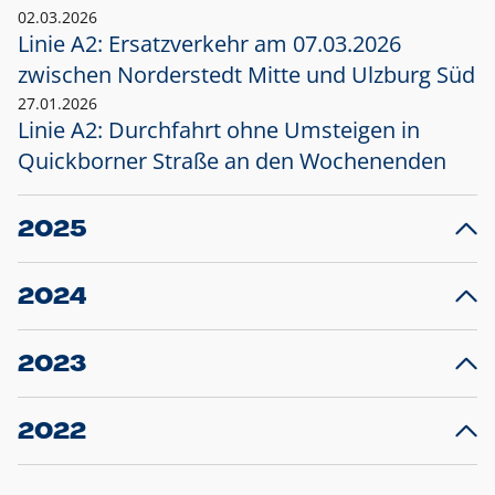
02.03.2026
Linie A2: Ersatzverkehr am 07.03.2026
zwischen Norderstedt Mitte und Ulzburg Süd
27.01.2026
Linie A2: Durchfahrt ohne Umsteigen in
Quickborner Straße an den Wochenenden
2025
23.12.2025
28
Projekt S5: Start der Bauarbeiten am
F
2024
Bahnhof Henstedt-Ulzburg im Januar 2026
10.12.2024
28
Großprojekt S5: Sperrung der Bahnstraße in
F
2023
Ellerau mit Ausweitung des Ersatzverkehrs
20.12.2023
14
Schleswig-Holstein verlängert den
A
2022
Verkehrsvertrag der AKN und bestellt den
T
22.12.2022
12
Expresszug für die Strecke Norderstedt -
Baustart S21 am 16.01.2023: Fahrplan
B