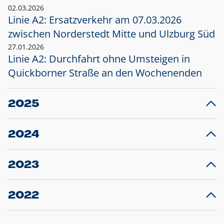
02.03.2026
Linie A2: Ersatzverkehr am 07.03.2026
zwischen Norderstedt Mitte und Ulzburg Süd
27.01.2026
Linie A2: Durchfahrt ohne Umsteigen in
Quickborner Straße an den Wochenenden
2025
23.12.2025
28
Projekt S5: Start der Bauarbeiten am
F
2024
Bahnhof Henstedt-Ulzburg im Januar 2026
10.12.2024
28
Großprojekt S5: Sperrung der Bahnstraße in
F
2023
Ellerau mit Ausweitung des Ersatzverkehrs
20.12.2023
14
Schleswig-Holstein verlängert den
A
2022
Verkehrsvertrag der AKN und bestellt den
T
22.12.2022
12
Expresszug für die Strecke Norderstedt -
Baustart S21 am 16.01.2023: Fahrplan
B