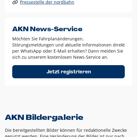
Pressestelle der nordbahn
Alle anderen Logo-Varianten dürfen nur in Ausnahmefällen
eingesetzt werden und bedürfen der vorherigen Absprache
mit der Marketingabteilung.
Diese Ausnahmen sind zum Beispiel:
AKN News-Service
weißes Logo auf anderen farbigen Hintergründen als
Möchten Sie Fahrplanänderungen,
dem AKN Blau,
Störungsmeldungen und aktuelle Informationen direkt
weißes Logo auf Fotohintergründen,
per WhatsApp oder E-Mail erhalten? Dann melden Sie
sich zu unserem kostenlosen News-Service an.
schwarzes Logo für reine Schwarz-Weiß-Umsetzungen
Um das Logo herum muss ein Schutzraum von jeweils einer
Jetzt registrieren
Höhe bzw. Breite des N aus AKN in alle Richtungen
eingehalten werden – ausgehend vom AKN Schriftzug. In
diesem Bereich dürfen keine anderen Logos, Grafikelemente
oder Ähnliches platziert werden.
AKN Bildergalerie
Die bereitgestellten Bilder können für redaktionelle Zwecke
genutzt werden. Eine Veränderung der Bilder ist nur nach