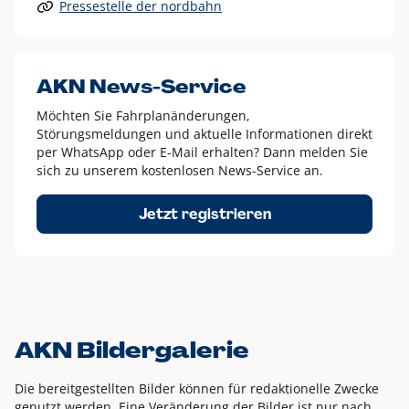
Pressestelle der nordbahn
Alle anderen Logo-Varianten dürfen nur in Ausnahmefällen
eingesetzt werden und bedürfen der vorherigen Absprache
mit der Marketingabteilung.
Diese Ausnahmen sind zum Beispiel:
AKN News-Service
weißes Logo auf anderen farbigen Hintergründen als
Möchten Sie Fahrplanänderungen,
dem AKN Blau,
Störungsmeldungen und aktuelle Informationen direkt
weißes Logo auf Fotohintergründen,
per WhatsApp oder E-Mail erhalten? Dann melden Sie
sich zu unserem kostenlosen News-Service an.
schwarzes Logo für reine Schwarz-Weiß-Umsetzungen
Um das Logo herum muss ein Schutzraum von jeweils einer
Jetzt registrieren
Höhe bzw. Breite des N aus AKN in alle Richtungen
eingehalten werden – ausgehend vom AKN Schriftzug. In
diesem Bereich dürfen keine anderen Logos, Grafikelemente
oder Ähnliches platziert werden.
AKN Bildergalerie
Die bereitgestellten Bilder können für redaktionelle Zwecke
genutzt werden. Eine Veränderung der Bilder ist nur nach