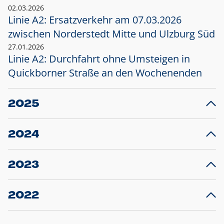
02.03.2026
Linie A2: Ersatzverkehr am 07.03.2026
zwischen Norderstedt Mitte und Ulzburg Süd
27.01.2026
Linie A2: Durchfahrt ohne Umsteigen in
Quickborner Straße an den Wochenenden
2025
23.12.2025
28
Projekt S5: Start der Bauarbeiten am
F
2024
Bahnhof Henstedt-Ulzburg im Januar 2026
10.12.2024
28
Großprojekt S5: Sperrung der Bahnstraße in
F
2023
Ellerau mit Ausweitung des Ersatzverkehrs
20.12.2023
14
Schleswig-Holstein verlängert den
A
2022
Verkehrsvertrag der AKN und bestellt den
T
22.12.2022
12
Expresszug für die Strecke Norderstedt -
Baustart S21 am 16.01.2023: Fahrplan
B