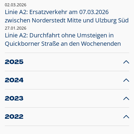
02.03.2026
Linie A2: Ersatzverkehr am 07.03.2026
zwischen Norderstedt Mitte und Ulzburg Süd
27.01.2026
Linie A2: Durchfahrt ohne Umsteigen in
Quickborner Straße an den Wochenenden
2025
23.12.2025
28
Projekt S5: Start der Bauarbeiten am
F
2024
Bahnhof Henstedt-Ulzburg im Januar 2026
10.12.2024
28
Großprojekt S5: Sperrung der Bahnstraße in
F
2023
Ellerau mit Ausweitung des Ersatzverkehrs
20.12.2023
14
Schleswig-Holstein verlängert den
A
2022
Verkehrsvertrag der AKN und bestellt den
T
22.12.2022
12
Expresszug für die Strecke Norderstedt -
Baustart S21 am 16.01.2023: Fahrplan
B