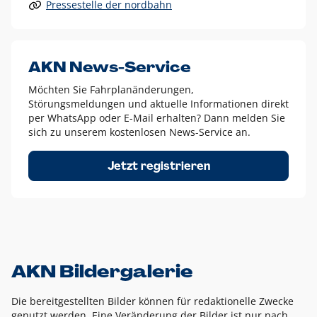
Pressestelle der nordbahn
Alle anderen Logo-Varianten dürfen nur in Ausnahmefällen
eingesetzt werden und bedürfen der vorherigen Absprache
mit der Marketingabteilung.
Diese Ausnahmen sind zum Beispiel:
AKN News-Service
weißes Logo auf anderen farbigen Hintergründen als
Möchten Sie Fahrplanänderungen,
dem AKN Blau,
Störungsmeldungen und aktuelle Informationen direkt
weißes Logo auf Fotohintergründen,
per WhatsApp oder E-Mail erhalten? Dann melden Sie
sich zu unserem kostenlosen News-Service an.
schwarzes Logo für reine Schwarz-Weiß-Umsetzungen
Um das Logo herum muss ein Schutzraum von jeweils einer
Jetzt registrieren
Höhe bzw. Breite des N aus AKN in alle Richtungen
eingehalten werden – ausgehend vom AKN Schriftzug. In
diesem Bereich dürfen keine anderen Logos, Grafikelemente
oder Ähnliches platziert werden.
AKN Bildergalerie
Die bereitgestellten Bilder können für redaktionelle Zwecke
genutzt werden. Eine Veränderung der Bilder ist nur nach