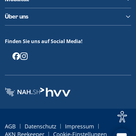
Fundsachen
Häufige Fragen
Barrierefreies Reisen
Über uns
Erklärung Barrierefreiheit
Historie
Medienportal
Finden Sie uns auf Social Media!
Offenlegungen
|
|
|
AGB
Datenschutz
Impressum
|
AKN Beekeeper
Cookie-Einstellungen