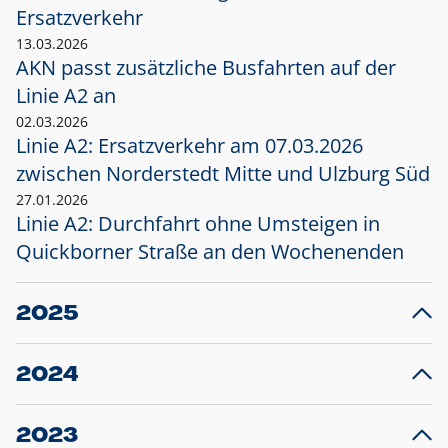
Ersatzverkehr
13.03.2026
AKN passt zusätzliche Busfahrten auf der
Linie A2 an
02.03.2026
Linie A2: Ersatzverkehr am 07.03.2026
zwischen Norderstedt Mitte und Ulzburg Süd
27.01.2026
Linie A2: Durchfahrt ohne Umsteigen in
Quickborner Straße an den Wochenenden
2025
23.12.2025
28
Projekt S5: Start der Bauarbeiten am
F
2024
Bahnhof Henstedt-Ulzburg im Januar 2026
10.12.2024
28
Großprojekt S5: Sperrung der Bahnstraße in
F
2023