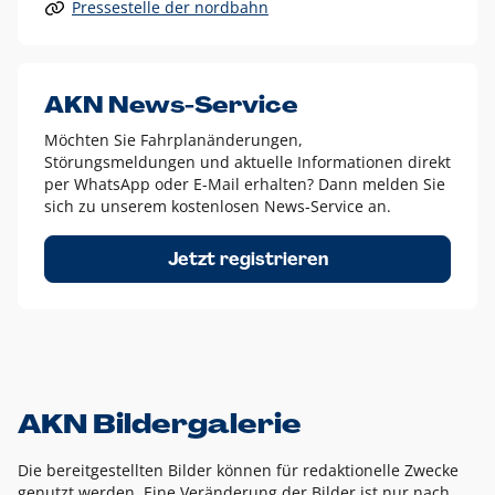
Pressestelle der nordbahn
Alle anderen Logo-Varianten dürfen nur in Ausnahmefällen
eingesetzt werden und bedürfen der vorherigen Absprache
mit der Marketingabteilung.
Diese Ausnahmen sind zum Beispiel:
AKN News-Service
weißes Logo auf anderen farbigen Hintergründen als
Möchten Sie Fahrplanänderungen,
dem AKN Blau,
Störungsmeldungen und aktuelle Informationen direkt
weißes Logo auf Fotohintergründen,
per WhatsApp oder E-Mail erhalten? Dann melden Sie
sich zu unserem kostenlosen News-Service an.
schwarzes Logo für reine Schwarz-Weiß-Umsetzungen
Um das Logo herum muss ein Schutzraum von jeweils einer
Jetzt registrieren
Höhe bzw. Breite des N aus AKN in alle Richtungen
eingehalten werden – ausgehend vom AKN Schriftzug. In
diesem Bereich dürfen keine anderen Logos, Grafikelemente
oder Ähnliches platziert werden.
AKN Bildergalerie
Die bereitgestellten Bilder können für redaktionelle Zwecke
genutzt werden. Eine Veränderung der Bilder ist nur nach