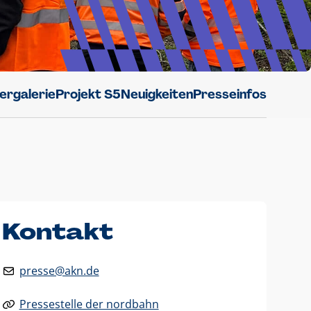
dergalerie
Projekt S5
Neuigkeiten
Presseinfos
Kontakt
presse@akn.de
Pressestelle der nordbahn