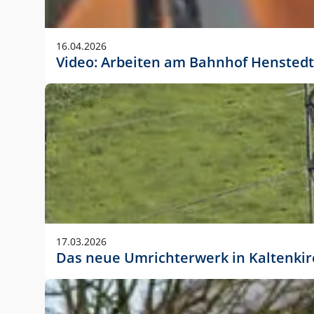
Anwendungsgröße im Layout:
Die Logohöhe beträgt 4 – 10 % der jeweiligen For
16.04.2026
folgende fest definierte Anwendungsgrößen im Lay
Video: Arbeiten am Bahnhof Henstedt
DIN A4 – 11 mm hoch (4 %)
DIN A3 – 15 mm hoch (5 %)
DIN A1 – 39 mm hoch (5 %)
DIN lang – 10 mm hoch (5 %)
1080 x 1080 px – 78 px hoch (7 %)
In Ausnahmefällen darf das Logo jedoch auch größe
stets der vorherigen Absprache mit der Marketinga
17.03.2026
Das neue Umrichterwerk in Kaltenki