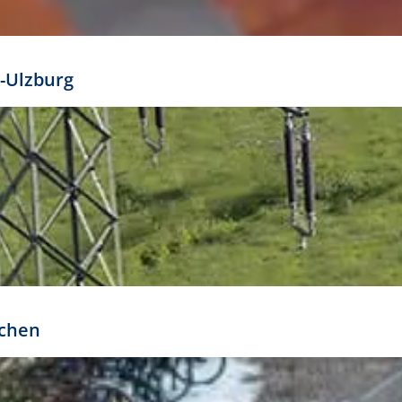
mathöhe. Daraus ergeben sich für gängige Formate
out:
-Ulzburg
r oder kleiner gesetzt werden. Dazu bedarf es jedoch
bteilung.
rchen