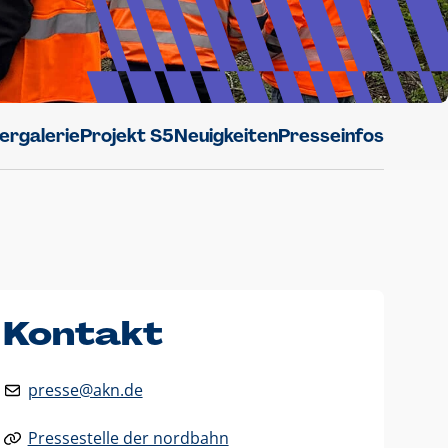
dergalerie
Projekt S5
Neuigkeiten
Presseinfos
Kontakt
presse@akn.de
Pressestelle der nordbahn