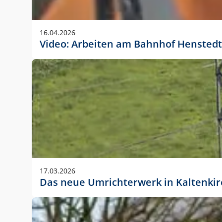
Anwendungsgröße im Layout:
Die Logohöhe beträgt 4 – 10 % der jeweiligen For
16.04.2026
folgende fest definierte Anwendungsgrößen im Lay
Video: Arbeiten am Bahnhof Henstedt
DIN A4 – 11 mm hoch (4 %)
DIN A3 – 15 mm hoch (5 %)
DIN A1 – 39 mm hoch (5 %)
DIN lang – 10 mm hoch (5 %)
1080 x 1080 px – 78 px hoch (7 %)
In Ausnahmefällen darf das Logo jedoch auch größe
stets der vorherigen Absprache mit der Marketinga
17.03.2026
Das neue Umrichterwerk in Kaltenki