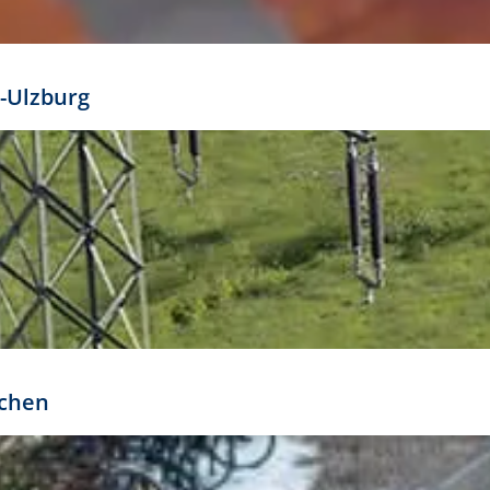
mathöhe. Daraus ergeben sich für gängige Formate
out:
-Ulzburg
r oder kleiner gesetzt werden. Dazu bedarf es jedoch
bteilung.
rchen