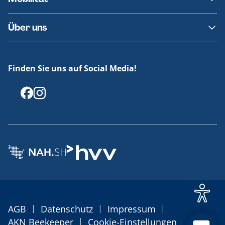
Fundsachen
Häufige Fragen
Barrierefreies Reisen
Über uns
Erklärung Barrierefreiheit
Historie
Medienportal
Finden Sie uns auf Social Media!
Offenlegungen
|
|
|
AGB
Datenschutz
Impressum
|
AKN Beekeeper
Cookie-Einstellungen