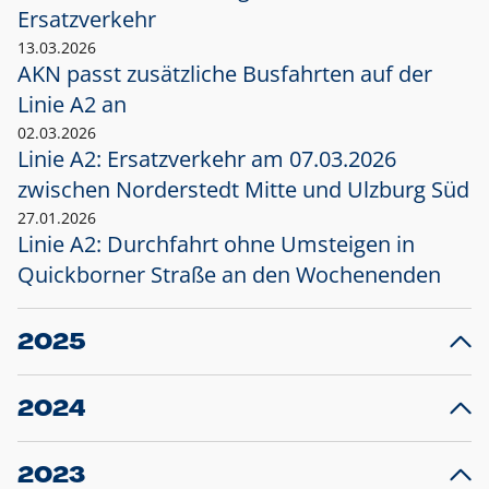
Ersatzverkehr
13.03.2026
AKN passt zusätzliche Busfahrten auf der
Linie A2 an
02.03.2026
Linie A2: Ersatzverkehr am 07.03.2026
zwischen Norderstedt Mitte und Ulzburg Süd
27.01.2026
Linie A2: Durchfahrt ohne Umsteigen in
Quickborner Straße an den Wochenenden
2025
23.12.2025
28
Projekt S5: Start der Bauarbeiten am
F
2024
Bahnhof Henstedt-Ulzburg im Januar 2026
10.12.2024
28
Großprojekt S5: Sperrung der Bahnstraße in
F
2023