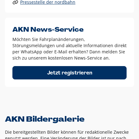
Pressestelle der nordbahn
Alle anderen Logo-Varianten dürfen nur in Ausnahmefällen
eingesetzt werden und bedürfen der vorherigen Absprache
mit der Marketingabteilung.
Diese Ausnahmen sind zum Beispiel:
AKN News-Service
weißes Logo auf anderen farbigen Hintergründen als
Möchten Sie Fahrplanänderungen,
dem AKN Blau,
Störungsmeldungen und aktuelle Informationen direkt
weißes Logo auf Fotohintergründen,
per WhatsApp oder E-Mail erhalten? Dann melden Sie
sich zu unserem kostenlosen News-Service an.
schwarzes Logo für reine Schwarz-Weiß-Umsetzungen
Um das Logo herum muss ein Schutzraum von jeweils einer
Jetzt registrieren
Höhe bzw. Breite des N aus AKN in alle Richtungen
eingehalten werden – ausgehend vom AKN Schriftzug. In
diesem Bereich dürfen keine anderen Logos, Grafikelemente
oder Ähnliches platziert werden.
AKN Bildergalerie
Die bereitgestellten Bilder können für redaktionelle Zwecke
genutzt werden. Eine Veränderung der Bilder ist nur nach