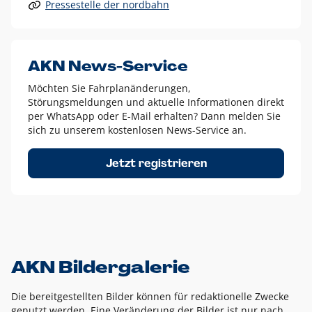
Pressestelle der nordbahn
Alle anderen Logo-Varianten dürfen nur in Ausnahmefällen
eingesetzt werden und bedürfen der vorherigen Absprache
mit der Marketingabteilung.
Diese Ausnahmen sind zum Beispiel:
AKN News-Service
weißes Logo auf anderen farbigen Hintergründen als
Möchten Sie Fahrplanänderungen,
dem AKN Blau,
Störungsmeldungen und aktuelle Informationen direkt
weißes Logo auf Fotohintergründen,
per WhatsApp oder E-Mail erhalten? Dann melden Sie
sich zu unserem kostenlosen News-Service an.
schwarzes Logo für reine Schwarz-Weiß-Umsetzungen
Um das Logo herum muss ein Schutzraum von jeweils einer
Jetzt registrieren
Höhe bzw. Breite des N aus AKN in alle Richtungen
eingehalten werden – ausgehend vom AKN Schriftzug. In
diesem Bereich dürfen keine anderen Logos, Grafikelemente
oder Ähnliches platziert werden.
AKN Bildergalerie
Die bereitgestellten Bilder können für redaktionelle Zwecke
genutzt werden. Eine Veränderung der Bilder ist nur nach