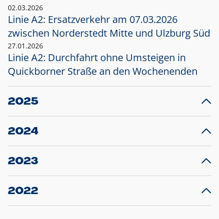
02.03.2026
Linie A2: Ersatzverkehr am 07.03.2026
zwischen Norderstedt Mitte und Ulzburg Süd
27.01.2026
Linie A2: Durchfahrt ohne Umsteigen in
Quickborner Straße an den Wochenenden
2025
23.12.2025
28
Projekt S5: Start der Bauarbeiten am
F
2024
Bahnhof Henstedt-Ulzburg im Januar 2026
10.12.2024
28
Großprojekt S5: Sperrung der Bahnstraße in
F
2023
Ellerau mit Ausweitung des Ersatzverkehrs
20.12.2023
14
Schleswig-Holstein verlängert den
A
2022
Verkehrsvertrag der AKN und bestellt den
T
22.12.2022
12
Expresszug für die Strecke Norderstedt -
Baustart S21 am 16.01.2023: Fahrplan
B