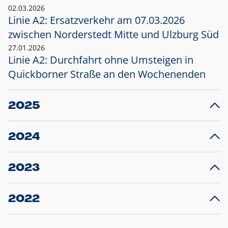
02.03.2026
Linie A2: Ersatzverkehr am 07.03.2026
zwischen Norderstedt Mitte und Ulzburg Süd
27.01.2026
Linie A2: Durchfahrt ohne Umsteigen in
Quickborner Straße an den Wochenenden
2025
23.12.2025
28
Projekt S5: Start der Bauarbeiten am
F
2024
Bahnhof Henstedt-Ulzburg im Januar 2026
10.12.2024
28
Großprojekt S5: Sperrung der Bahnstraße in
F
2023
Ellerau mit Ausweitung des Ersatzverkehrs
20.12.2023
14
Schleswig-Holstein verlängert den
A
2022
Verkehrsvertrag der AKN und bestellt den
T
22.12.2022
12
Expresszug für die Strecke Norderstedt -
Baustart S21 am 16.01.2023: Fahrplan
B