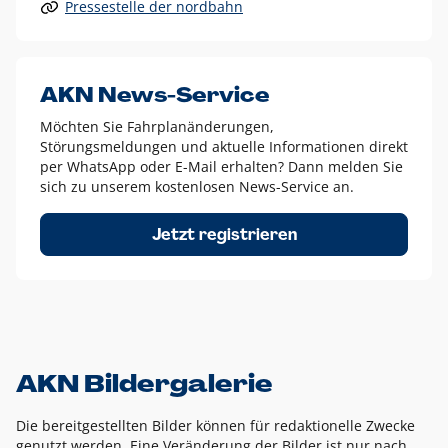
Pressestelle der nordbahn
Alle anderen Logo-Varianten dürfen nur in Ausnahmefällen
eingesetzt werden und bedürfen der vorherigen Absprache
mit der Marketingabteilung.
Diese Ausnahmen sind zum Beispiel:
AKN News-Service
weißes Logo auf anderen farbigen Hintergründen als
Möchten Sie Fahrplanänderungen,
dem AKN Blau,
Störungsmeldungen und aktuelle Informationen direkt
weißes Logo auf Fotohintergründen,
per WhatsApp oder E-Mail erhalten? Dann melden Sie
sich zu unserem kostenlosen News-Service an.
schwarzes Logo für reine Schwarz-Weiß-Umsetzungen
Um das Logo herum muss ein Schutzraum von jeweils einer
Jetzt registrieren
Höhe bzw. Breite des N aus AKN in alle Richtungen
eingehalten werden – ausgehend vom AKN Schriftzug. In
diesem Bereich dürfen keine anderen Logos, Grafikelemente
oder Ähnliches platziert werden.
AKN Bildergalerie
Die bereitgestellten Bilder können für redaktionelle Zwecke
genutzt werden. Eine Veränderung der Bilder ist nur nach