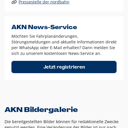
Pressestelle der nordbahn
Alle anderen Logo-Varianten dürfen nur in Ausnahmefällen
eingesetzt werden und bedürfen der vorherigen Absprache
mit der Marketingabteilung.
Diese Ausnahmen sind zum Beispiel:
AKN News-Service
weißes Logo auf anderen farbigen Hintergründen als
Möchten Sie Fahrplanänderungen,
dem AKN Blau,
Störungsmeldungen und aktuelle Informationen direkt
weißes Logo auf Fotohintergründen,
per WhatsApp oder E-Mail erhalten? Dann melden Sie
sich zu unserem kostenlosen News-Service an.
schwarzes Logo für reine Schwarz-Weiß-Umsetzungen
Um das Logo herum muss ein Schutzraum von jeweils einer
Jetzt registrieren
Höhe bzw. Breite des N aus AKN in alle Richtungen
eingehalten werden – ausgehend vom AKN Schriftzug. In
diesem Bereich dürfen keine anderen Logos, Grafikelemente
oder Ähnliches platziert werden.
AKN Bildergalerie
Die bereitgestellten Bilder können für redaktionelle Zwecke
genutzt werden. Eine Veränderung der Bilder ist nur nach