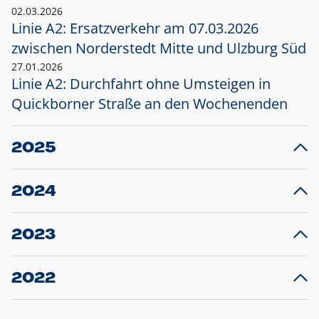
02.03.2026
Linie A2: Ersatzverkehr am 07.03.2026
zwischen Norderstedt Mitte und Ulzburg Süd
27.01.2026
Linie A2: Durchfahrt ohne Umsteigen in
Quickborner Straße an den Wochenenden
2025
23.12.2025
28
Projekt S5: Start der Bauarbeiten am
F
2024
Bahnhof Henstedt-Ulzburg im Januar 2026
10.12.2024
28
Großprojekt S5: Sperrung der Bahnstraße in
F
2023
Ellerau mit Ausweitung des Ersatzverkehrs
20.12.2023
14
Schleswig-Holstein verlängert den
A
2022
Verkehrsvertrag der AKN und bestellt den
T
22.12.2022
12
Expresszug für die Strecke Norderstedt -
Baustart S21 am 16.01.2023: Fahrplan
B