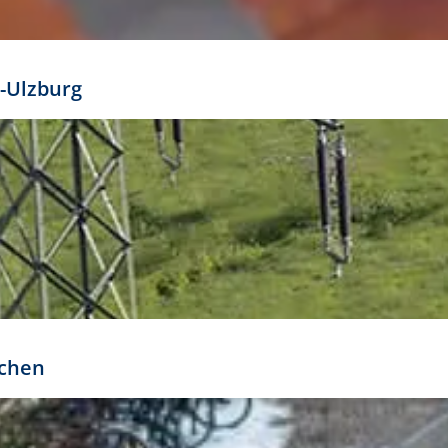
mathöhe. Daraus ergeben sich für gängige Formate
out:
-Ulzburg
r oder kleiner gesetzt werden. Dazu bedarf es jedoch
bteilung.
rchen