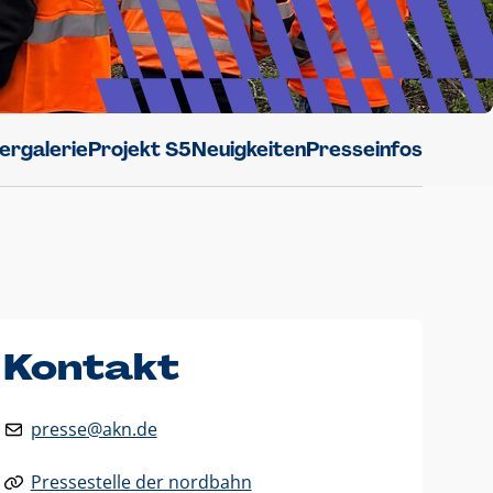
dergalerie
Projekt S5
Neuigkeiten
Presseinfos
Kontakt
presse@akn.de
Pressestelle der nordbahn