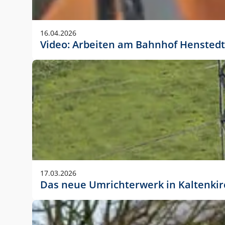
Anwendungsgröße im Layout:
Die Logohöhe beträgt 4 – 10 % der jeweiligen For
16.04.2026
folgende fest definierte Anwendungsgrößen im Lay
Video: Arbeiten am Bahnhof Henstedt
DIN A4 – 11 mm hoch (4 %)
DIN A3 – 15 mm hoch (5 %)
DIN A1 – 39 mm hoch (5 %)
DIN lang – 10 mm hoch (5 %)
1080 x 1080 px – 78 px hoch (7 %)
In Ausnahmefällen darf das Logo jedoch auch größe
stets der vorherigen Absprache mit der Marketinga
17.03.2026
Das neue Umrichterwerk in Kaltenki