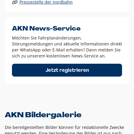
Pressestelle der nordbahn
Alle anderen Logo-Varianten dürfen nur in Ausnahmefällen
eingesetzt werden und bedürfen der vorherigen Absprache
mit der Marketingabteilung.
Diese Ausnahmen sind zum Beispiel:
AKN News-Service
weißes Logo auf anderen farbigen Hintergründen als
Möchten Sie Fahrplanänderungen,
dem AKN Blau,
Störungsmeldungen und aktuelle Informationen direkt
weißes Logo auf Fotohintergründen,
per WhatsApp oder E-Mail erhalten? Dann melden Sie
sich zu unserem kostenlosen News-Service an.
schwarzes Logo für reine Schwarz-Weiß-Umsetzungen
Um das Logo herum muss ein Schutzraum von jeweils einer
Jetzt registrieren
Höhe bzw. Breite des N aus AKN in alle Richtungen
eingehalten werden – ausgehend vom AKN Schriftzug. In
diesem Bereich dürfen keine anderen Logos, Grafikelemente
oder Ähnliches platziert werden.
AKN Bildergalerie
Die bereitgestellten Bilder können für redaktionelle Zwecke
genutzt werden. Eine Veränderung der Bilder ist nur nach