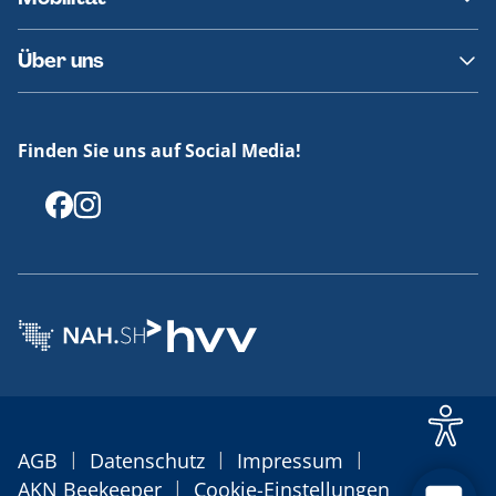
Fundsachen
Häufige Fragen
Barrierefreies Reisen
Über uns
Erklärung Barrierefreiheit
Historie
Medienportal
Finden Sie uns auf Social Media!
Offenlegungen
|
|
|
AGB
Datenschutz
Impressum
|
AKN Beekeeper
Cookie-Einstellungen