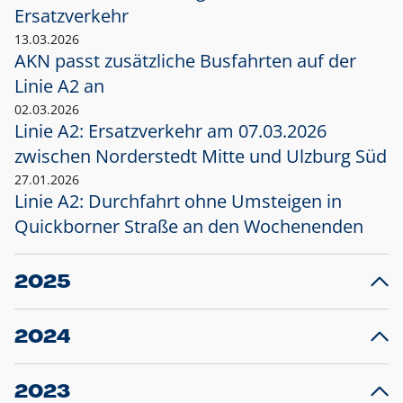
Ersatzverkehr
13.03.2026
AKN passt zusätzliche Busfahrten auf der
Linie A2 an
02.03.2026
Linie A2: Ersatzverkehr am 07.03.2026
zwischen Norderstedt Mitte und Ulzburg Süd
27.01.2026
Linie A2: Durchfahrt ohne Umsteigen in
Quickborner Straße an den Wochenenden
2025
23.12.2025
28
Projekt S5: Start der Bauarbeiten am
F
2024
Bahnhof Henstedt-Ulzburg im Januar 2026
10.12.2024
28
Großprojekt S5: Sperrung der Bahnstraße in
F
2023