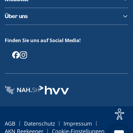
Fundsachen
Häufige Fragen
Barrierefreies Reisen
Über uns
Erklärung Barrierefreiheit
Historie
Medienportal
Finden Sie uns auf Social Media!
Offenlegungen
|
|
|
AGB
Datenschutz
Impressum
|
AKN Beekeeper
Cookie-Einstellungen