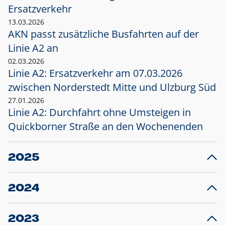
Ersatzverkehr
13.03.2026
AKN passt zusätzliche Busfahrten auf der
Linie A2 an
02.03.2026
Linie A2: Ersatzverkehr am 07.03.2026
zwischen Norderstedt Mitte und Ulzburg Süd
27.01.2026
Linie A2: Durchfahrt ohne Umsteigen in
Quickborner Straße an den Wochenenden
2025
23.12.2025
28
Projekt S5: Start der Bauarbeiten am
F
2024
Bahnhof Henstedt-Ulzburg im Januar 2026
10.12.2024
28
Großprojekt S5: Sperrung der Bahnstraße in
F
2023