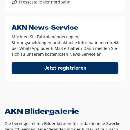
Pressestelle der nordbahn
Alle anderen Logo-Varianten dürfen nur in Ausnahmefällen
eingesetzt werden und bedürfen der vorherigen Absprache
mit der Marketingabteilung.
Diese Ausnahmen sind zum Beispiel:
AKN News-Service
weißes Logo auf anderen farbigen Hintergründen als
Möchten Sie Fahrplanänderungen,
dem AKN Blau,
Störungsmeldungen und aktuelle Informationen direkt
weißes Logo auf Fotohintergründen,
per WhatsApp oder E-Mail erhalten? Dann melden Sie
sich zu unserem kostenlosen News-Service an.
schwarzes Logo für reine Schwarz-Weiß-Umsetzungen
Um das Logo herum muss ein Schutzraum von jeweils einer
Jetzt registrieren
Höhe bzw. Breite des N aus AKN in alle Richtungen
eingehalten werden – ausgehend vom AKN Schriftzug. In
diesem Bereich dürfen keine anderen Logos, Grafikelemente
oder Ähnliches platziert werden.
AKN Bildergalerie
Die bereitgestellten Bilder können für redaktionelle Zwecke
genutzt werden. Eine Veränderung der Bilder ist nur nach