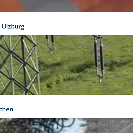
mathöhe. Daraus ergeben sich für gängige Formate
out:
-Ulzburg
r oder kleiner gesetzt werden. Dazu bedarf es jedoch
bteilung.
rchen