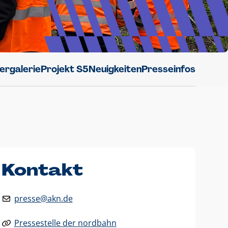
dergalerie
Projekt S5
Neuigkeiten
Presseinfos
Kontakt
presse@akn.de
Pressestelle der nordbahn