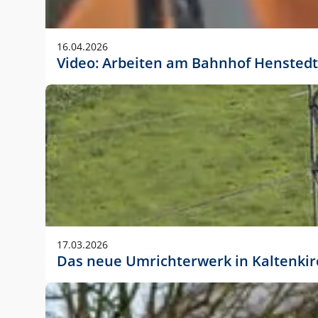
Anwendungsgröße im Layout:
Die Logohöhe beträgt 4 – 10 % der jeweiligen For
16.04.2026
folgende fest definierte Anwendungsgrößen im Lay
Video: Arbeiten am Bahnhof Henstedt
DIN A4 – 11 mm hoch (4 %)
DIN A3 – 15 mm hoch (5 %)
DIN A1 – 39 mm hoch (5 %)
DIN lang – 10 mm hoch (5 %)
1080 x 1080 px – 78 px hoch (7 %)
In Ausnahmefällen darf das Logo jedoch auch größe
stets der vorherigen Absprache mit der Marketinga
17.03.2026
Das neue Umrichterwerk in Kaltenki