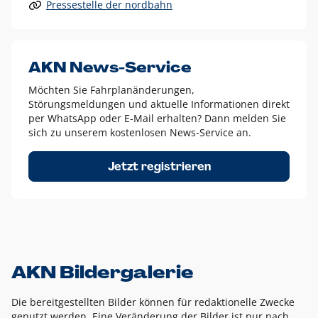
Pressestelle der nordbahn
Alle anderen Logo-Varianten dürfen nur in Ausnahmefällen
eingesetzt werden und bedürfen der vorherigen Absprache
mit der Marketingabteilung.
Diese Ausnahmen sind zum Beispiel:
AKN News-Service
weißes Logo auf anderen farbigen Hintergründen als
Möchten Sie Fahrplanänderungen,
dem AKN Blau,
Störungsmeldungen und aktuelle Informationen direkt
weißes Logo auf Fotohintergründen,
per WhatsApp oder E-Mail erhalten? Dann melden Sie
sich zu unserem kostenlosen News-Service an.
schwarzes Logo für reine Schwarz-Weiß-Umsetzungen
Um das Logo herum muss ein Schutzraum von jeweils einer
Jetzt registrieren
Höhe bzw. Breite des N aus AKN in alle Richtungen
eingehalten werden – ausgehend vom AKN Schriftzug. In
diesem Bereich dürfen keine anderen Logos, Grafikelemente
oder Ähnliches platziert werden.
AKN Bildergalerie
Die bereitgestellten Bilder können für redaktionelle Zwecke
genutzt werden. Eine Veränderung der Bilder ist nur nach