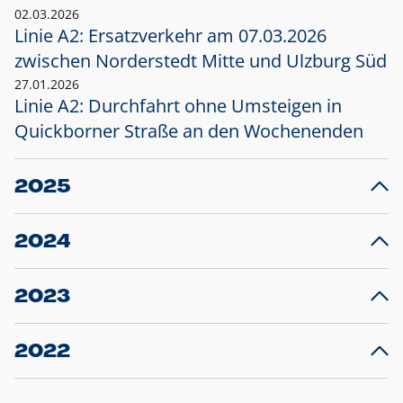
02.03.2026
Linie A2: Ersatzverkehr am 07.03.2026
zwischen Norderstedt Mitte und Ulzburg Süd
27.01.2026
Linie A2: Durchfahrt ohne Umsteigen in
Quickborner Straße an den Wochenenden
2025
23.12.2025
28
Projekt S5: Start der Bauarbeiten am
F
2024
Bahnhof Henstedt-Ulzburg im Januar 2026
10.12.2024
28
Großprojekt S5: Sperrung der Bahnstraße in
F
2023
Ellerau mit Ausweitung des Ersatzverkehrs
20.12.2023
14
Schleswig-Holstein verlängert den
A
2022
Verkehrsvertrag der AKN und bestellt den
T
22.12.2022
12
Expresszug für die Strecke Norderstedt -
Baustart S21 am 16.01.2023: Fahrplan
B