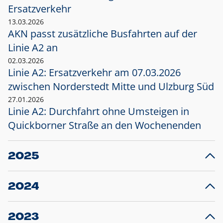
Ersatzverkehr
13.03.2026
AKN passt zusätzliche Busfahrten auf der
Linie A2 an
02.03.2026
Linie A2: Ersatzverkehr am 07.03.2026
zwischen Norderstedt Mitte und Ulzburg Süd
27.01.2026
Linie A2: Durchfahrt ohne Umsteigen in
Quickborner Straße an den Wochenenden
2025
23.12.2025
28
Projekt S5: Start der Bauarbeiten am
F
2024
Bahnhof Henstedt-Ulzburg im Januar 2026
10.12.2024
28
Großprojekt S5: Sperrung der Bahnstraße in
F
2023