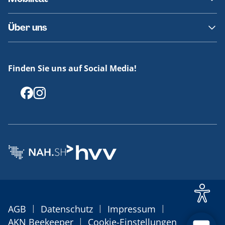
Fundsachen
Häufige Fragen
Barrierefreies Reisen
Über uns
Erklärung Barrierefreiheit
Historie
Medienportal
Finden Sie uns auf Social Media!
Offenlegungen
|
|
|
AGB
Datenschutz
Impressum
|
AKN Beekeeper
Cookie-Einstellungen