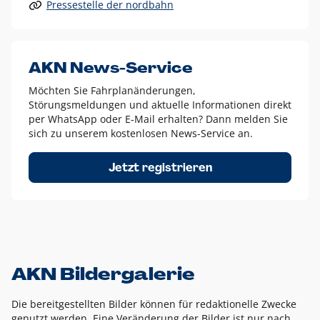
Pressestelle der nordbahn
Alle anderen Logo-Varianten dürfen nur in Ausnahmefällen
eingesetzt werden und bedürfen der vorherigen Absprache
mit der Marketingabteilung.
Diese Ausnahmen sind zum Beispiel:
AKN News-Service
weißes Logo auf anderen farbigen Hintergründen als
Möchten Sie Fahrplanänderungen,
dem AKN Blau,
Störungsmeldungen und aktuelle Informationen direkt
weißes Logo auf Fotohintergründen,
per WhatsApp oder E-Mail erhalten? Dann melden Sie
sich zu unserem kostenlosen News-Service an.
schwarzes Logo für reine Schwarz-Weiß-Umsetzungen
Um das Logo herum muss ein Schutzraum von jeweils einer
Jetzt registrieren
Höhe bzw. Breite des N aus AKN in alle Richtungen
eingehalten werden – ausgehend vom AKN Schriftzug. In
diesem Bereich dürfen keine anderen Logos, Grafikelemente
oder Ähnliches platziert werden.
AKN Bildergalerie
Die bereitgestellten Bilder können für redaktionelle Zwecke
genutzt werden. Eine Veränderung der Bilder ist nur nach