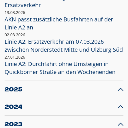
Ersatzverkehr
13.03.2026
AKN passt zusätzliche Busfahrten auf der
Linie A2 an
02.03.2026
Linie A2: Ersatzverkehr am 07.03.2026
zwischen Norderstedt Mitte und Ulzburg Süd
27.01.2026
Linie A2: Durchfahrt ohne Umsteigen in
Quickborner Straße an den Wochenenden
2025
23.12.2025
28
Projekt S5: Start der Bauarbeiten am
F
2024
Bahnhof Henstedt-Ulzburg im Januar 2026
10.12.2024
28
Großprojekt S5: Sperrung der Bahnstraße in
F
2023