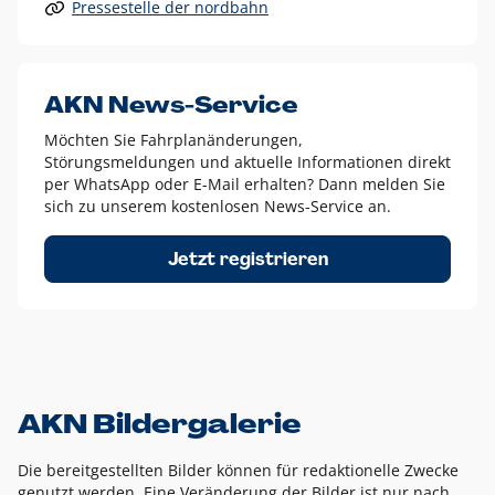
Pressestelle der nordbahn
Alle anderen Logo-Varianten dürfen nur in Ausnahmefällen
eingesetzt werden und bedürfen der vorherigen Absprache
mit der Marketingabteilung.
Diese Ausnahmen sind zum Beispiel:
AKN News-Service
weißes Logo auf anderen farbigen Hintergründen als
Möchten Sie Fahrplanänderungen,
dem AKN Blau,
Störungsmeldungen und aktuelle Informationen direkt
weißes Logo auf Fotohintergründen,
per WhatsApp oder E-Mail erhalten? Dann melden Sie
sich zu unserem kostenlosen News-Service an.
schwarzes Logo für reine Schwarz-Weiß-Umsetzungen
Um das Logo herum muss ein Schutzraum von jeweils einer
Jetzt registrieren
Höhe bzw. Breite des N aus AKN in alle Richtungen
eingehalten werden – ausgehend vom AKN Schriftzug. In
diesem Bereich dürfen keine anderen Logos, Grafikelemente
oder Ähnliches platziert werden.
AKN Bildergalerie
Die bereitgestellten Bilder können für redaktionelle Zwecke
genutzt werden. Eine Veränderung der Bilder ist nur nach