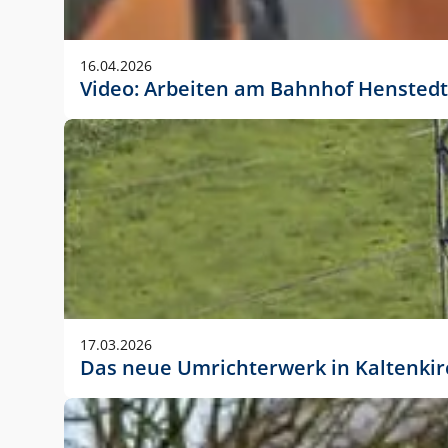
Anwendungsgröße im Layout:
Die Logohöhe beträgt 4 – 10 % der jeweiligen For
16.04.2026
folgende fest definierte Anwendungsgrößen im Lay
Video: Arbeiten am Bahnhof Henstedt
DIN A4 – 11 mm hoch (4 %)
DIN A3 – 15 mm hoch (5 %)
DIN A1 – 39 mm hoch (5 %)
DIN lang – 10 mm hoch (5 %)
1080 x 1080 px – 78 px hoch (7 %)
In Ausnahmefällen darf das Logo jedoch auch größe
stets der vorherigen Absprache mit der Marketinga
17.03.2026
Das neue Umrichterwerk in Kaltenki