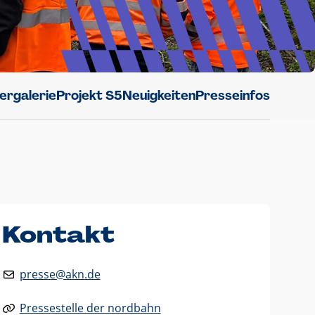
dergalerie
Projekt S5
Neuigkeiten
Presseinfos
Kontakt
presse@akn.de
Pressestelle der nordbahn