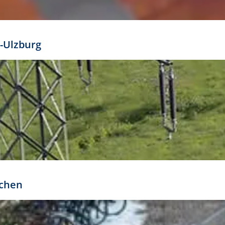
mathöhe. Daraus ergeben sich für gängige Formate
out:
-Ulzburg
r oder kleiner gesetzt werden. Dazu bedarf es jedoch
bteilung.
rchen