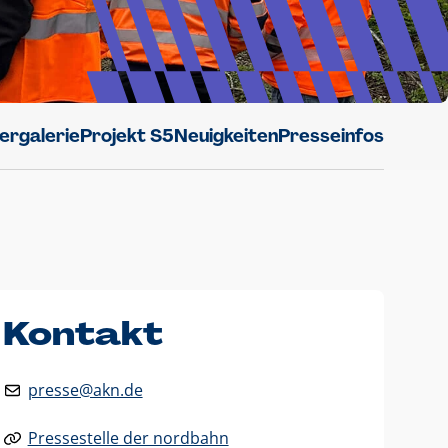
dergalerie
Projekt S5
Neuigkeiten
Presseinfos
Kontakt
presse@akn.de
Pressestelle der nordbahn