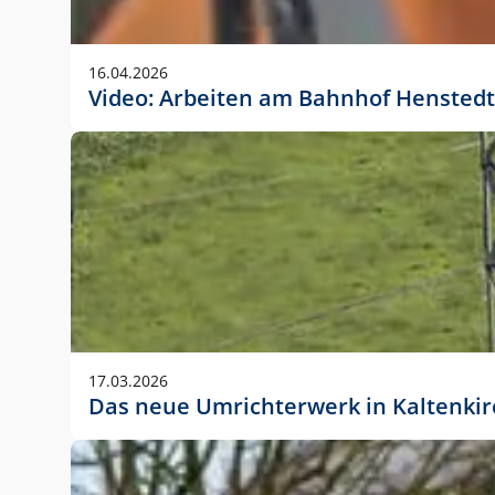
Anwendungsgröße im Layout:
Die Logohöhe beträgt 4 – 10 % der jeweiligen For
16.04.2026
folgende fest definierte Anwendungsgrößen im Lay
Video: Arbeiten am Bahnhof Henstedt
DIN A4 – 11 mm hoch (4 %)
DIN A3 – 15 mm hoch (5 %)
DIN A1 – 39 mm hoch (5 %)
DIN lang – 10 mm hoch (5 %)
1080 x 1080 px – 78 px hoch (7 %)
In Ausnahmefällen darf das Logo jedoch auch größe
stets der vorherigen Absprache mit der Marketinga
17.03.2026
Das neue Umrichterwerk in Kaltenki