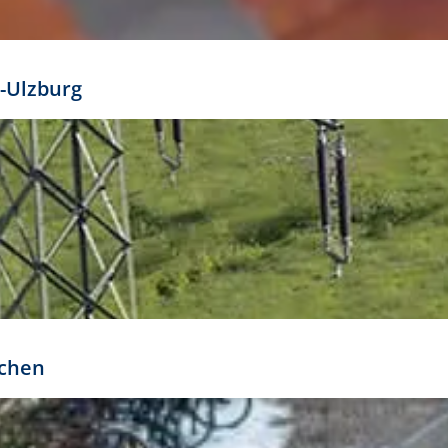
mathöhe. Daraus ergeben sich für gängige Formate
out:
-Ulzburg
r oder kleiner gesetzt werden. Dazu bedarf es jedoch
bteilung.
rchen