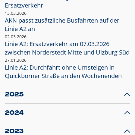
Ersatzverkehr
13.03.2026
AKN passt zusätzliche Busfahrten auf der
Linie A2 an
02.03.2026
Linie A2: Ersatzverkehr am 07.03.2026
zwischen Norderstedt Mitte und Ulzburg Süd
27.01.2026
Linie A2: Durchfahrt ohne Umsteigen in
Quickborner Straße an den Wochenenden
2025
23.12.2025
28
Projekt S5: Start der Bauarbeiten am
F
2024
Bahnhof Henstedt-Ulzburg im Januar 2026
10.12.2024
28
Großprojekt S5: Sperrung der Bahnstraße in
F
2023