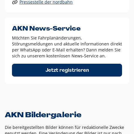
Pressestelle der nordbahn
Alle anderen Logo-Varianten dürfen nur in Ausnahmefällen
eingesetzt werden und bedürfen der vorherigen Absprache
mit der Marketingabteilung.
Diese Ausnahmen sind zum Beispiel:
AKN News-Service
weißes Logo auf anderen farbigen Hintergründen als
Möchten Sie Fahrplanänderungen,
dem AKN Blau,
Störungsmeldungen und aktuelle Informationen direkt
weißes Logo auf Fotohintergründen,
per WhatsApp oder E-Mail erhalten? Dann melden Sie
sich zu unserem kostenlosen News-Service an.
schwarzes Logo für reine Schwarz-Weiß-Umsetzungen
Um das Logo herum muss ein Schutzraum von jeweils einer
Jetzt registrieren
Höhe bzw. Breite des N aus AKN in alle Richtungen
eingehalten werden – ausgehend vom AKN Schriftzug. In
diesem Bereich dürfen keine anderen Logos, Grafikelemente
oder Ähnliches platziert werden.
AKN Bildergalerie
Die bereitgestellten Bilder können für redaktionelle Zwecke
genutzt werden. Eine Veränderung der Bilder ist nur nach