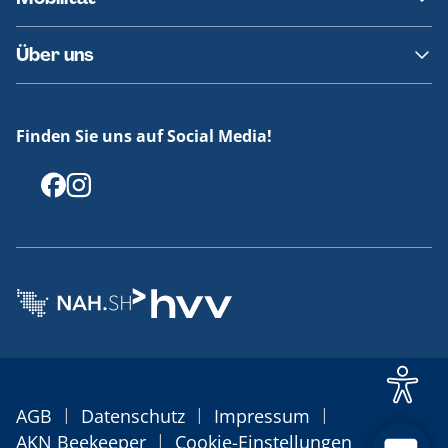
Fundsachen
Häufige Fragen
Barrierefreies Reisen
Über uns
Erklärung Barrierefreiheit
Historie
Medienportal
Finden Sie uns auf Social Media!
Offenlegungen
|
|
|
AGB
Datenschutz
Impressum
|
AKN Beekeeper
Cookie-Einstellungen