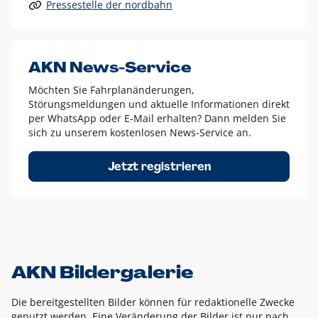
Pressestelle der nordbahn
Alle anderen Logo-Varianten dürfen nur in Ausnahmefällen
eingesetzt werden und bedürfen der vorherigen Absprache
mit der Marketingabteilung.
Diese Ausnahmen sind zum Beispiel:
AKN News-Service
weißes Logo auf anderen farbigen Hintergründen als
Möchten Sie Fahrplanänderungen,
dem AKN Blau,
Störungsmeldungen und aktuelle Informationen direkt
weißes Logo auf Fotohintergründen,
per WhatsApp oder E-Mail erhalten? Dann melden Sie
sich zu unserem kostenlosen News-Service an.
schwarzes Logo für reine Schwarz-Weiß-Umsetzungen
Um das Logo herum muss ein Schutzraum von jeweils einer
Jetzt registrieren
Höhe bzw. Breite des N aus AKN in alle Richtungen
eingehalten werden – ausgehend vom AKN Schriftzug. In
diesem Bereich dürfen keine anderen Logos, Grafikelemente
oder Ähnliches platziert werden.
AKN Bildergalerie
Die bereitgestellten Bilder können für redaktionelle Zwecke
genutzt werden. Eine Veränderung der Bilder ist nur nach