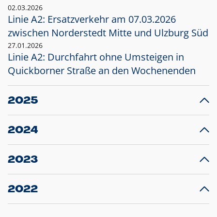
02.03.2026
Linie A2: Ersatzverkehr am 07.03.2026
zwischen Norderstedt Mitte und Ulzburg Süd
27.01.2026
Linie A2: Durchfahrt ohne Umsteigen in
Quickborner Straße an den Wochenenden
2025
23.12.2025
28
Projekt S5: Start der Bauarbeiten am
F
2024
Bahnhof Henstedt-Ulzburg im Januar 2026
10.12.2024
28
Großprojekt S5: Sperrung der Bahnstraße in
F
2023
Ellerau mit Ausweitung des Ersatzverkehrs
20.12.2023
14
Schleswig-Holstein verlängert den
A
2022
Verkehrsvertrag der AKN und bestellt den
T
22.12.2022
12
Expresszug für die Strecke Norderstedt -
Baustart S21 am 16.01.2023: Fahrplan
B