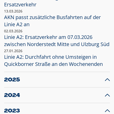
Ersatzverkehr
13.03.2026
AKN passt zusätzliche Busfahrten auf der
Linie A2 an
02.03.2026
Linie A2: Ersatzverkehr am 07.03.2026
zwischen Norderstedt Mitte und Ulzburg Süd
27.01.2026
Linie A2: Durchfahrt ohne Umsteigen in
Quickborner Straße an den Wochenenden
2025
23.12.2025
28
Projekt S5: Start der Bauarbeiten am
F
2024
Bahnhof Henstedt-Ulzburg im Januar 2026
10.12.2024
28
Großprojekt S5: Sperrung der Bahnstraße in
F
2023