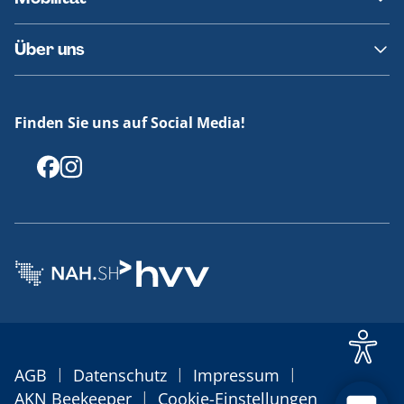
Fundsachen
Häufige Fragen
Barrierefreies Reisen
Über uns
Erklärung Barrierefreiheit
Historie
Medienportal
Finden Sie uns auf Social Media!
Offenlegungen
|
|
|
AGB
Datenschutz
Impressum
|
AKN Beekeeper
Cookie-Einstellungen