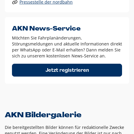
Pressestelle der nordbahn
Alle anderen Logo-Varianten dürfen nur in Ausnahmefällen
eingesetzt werden und bedürfen der vorherigen Absprache
mit der Marketingabteilung.
Diese Ausnahmen sind zum Beispiel:
AKN News-Service
weißes Logo auf anderen farbigen Hintergründen als
Möchten Sie Fahrplanänderungen,
dem AKN Blau,
Störungsmeldungen und aktuelle Informationen direkt
weißes Logo auf Fotohintergründen,
per WhatsApp oder E-Mail erhalten? Dann melden Sie
sich zu unserem kostenlosen News-Service an.
schwarzes Logo für reine Schwarz-Weiß-Umsetzungen
Um das Logo herum muss ein Schutzraum von jeweils einer
Jetzt registrieren
Höhe bzw. Breite des N aus AKN in alle Richtungen
eingehalten werden – ausgehend vom AKN Schriftzug. In
diesem Bereich dürfen keine anderen Logos, Grafikelemente
oder Ähnliches platziert werden.
AKN Bildergalerie
Die bereitgestellten Bilder können für redaktionelle Zwecke
genutzt werden. Eine Veränderung der Bilder ist nur nach