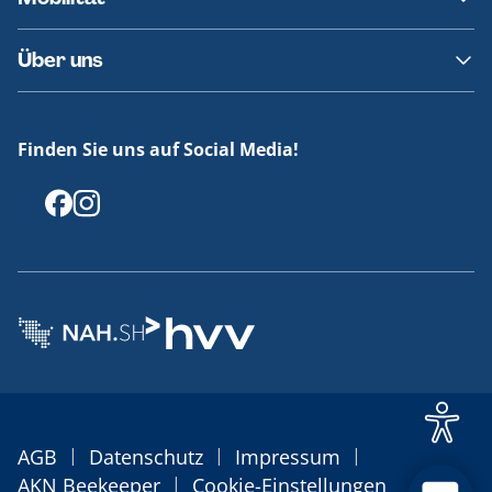
Fundsachen
Häufige Fragen
Barrierefreies Reisen
Über uns
Erklärung Barrierefreiheit
Historie
Medienportal
Finden Sie uns auf Social Media!
Offenlegungen
|
|
|
AGB
Datenschutz
Impressum
|
AKN Beekeeper
Cookie-Einstellungen