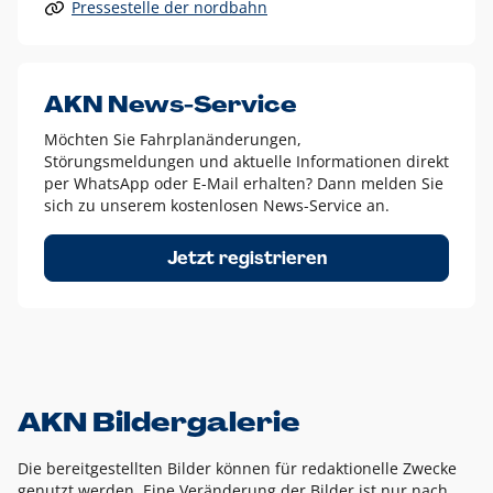
Pressestelle der nordbahn
Alle anderen Logo-Varianten dürfen nur in Ausnahmefällen
eingesetzt werden und bedürfen der vorherigen Absprache
mit der Marketingabteilung.
Diese Ausnahmen sind zum Beispiel:
AKN News-Service
weißes Logo auf anderen farbigen Hintergründen als
Möchten Sie Fahrplanänderungen,
dem AKN Blau,
Störungsmeldungen und aktuelle Informationen direkt
weißes Logo auf Fotohintergründen,
per WhatsApp oder E-Mail erhalten? Dann melden Sie
sich zu unserem kostenlosen News-Service an.
schwarzes Logo für reine Schwarz-Weiß-Umsetzungen
Um das Logo herum muss ein Schutzraum von jeweils einer
Jetzt registrieren
Höhe bzw. Breite des N aus AKN in alle Richtungen
eingehalten werden – ausgehend vom AKN Schriftzug. In
diesem Bereich dürfen keine anderen Logos, Grafikelemente
oder Ähnliches platziert werden.
AKN Bildergalerie
Die bereitgestellten Bilder können für redaktionelle Zwecke
genutzt werden. Eine Veränderung der Bilder ist nur nach