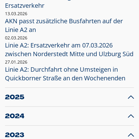
Ersatzverkehr
13.03.2026
AKN passt zusätzliche Busfahrten auf der
Linie A2 an
02.03.2026
Linie A2: Ersatzverkehr am 07.03.2026
zwischen Norderstedt Mitte und Ulzburg Süd
27.01.2026
Linie A2: Durchfahrt ohne Umsteigen in
Quickborner Straße an den Wochenenden
2025
23.12.2025
28
Projekt S5: Start der Bauarbeiten am
F
2024
Bahnhof Henstedt-Ulzburg im Januar 2026
10.12.2024
28
Großprojekt S5: Sperrung der Bahnstraße in
F
2023