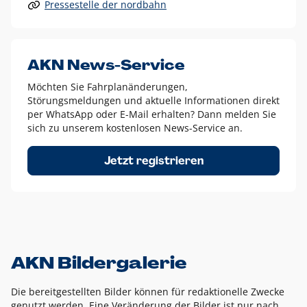
Pressestelle der nordbahn
Alle anderen Logo-Varianten dürfen nur in Ausnahmefällen
eingesetzt werden und bedürfen der vorherigen Absprache
mit der Marketingabteilung.
Diese Ausnahmen sind zum Beispiel:
AKN News-Service
weißes Logo auf anderen farbigen Hintergründen als
Möchten Sie Fahrplanänderungen,
dem AKN Blau,
Störungsmeldungen und aktuelle Informationen direkt
weißes Logo auf Fotohintergründen,
per WhatsApp oder E-Mail erhalten? Dann melden Sie
sich zu unserem kostenlosen News-Service an.
schwarzes Logo für reine Schwarz-Weiß-Umsetzungen
Um das Logo herum muss ein Schutzraum von jeweils einer
Jetzt registrieren
Höhe bzw. Breite des N aus AKN in alle Richtungen
eingehalten werden – ausgehend vom AKN Schriftzug. In
diesem Bereich dürfen keine anderen Logos, Grafikelemente
oder Ähnliches platziert werden.
AKN Bildergalerie
Die bereitgestellten Bilder können für redaktionelle Zwecke
genutzt werden. Eine Veränderung der Bilder ist nur nach