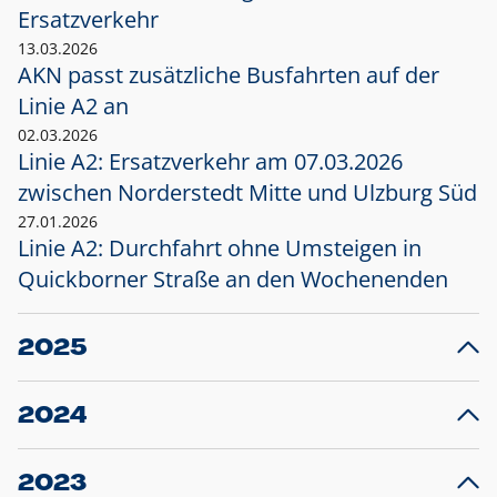
Ersatzverkehr
13.03.2026
AKN passt zusätzliche Busfahrten auf der
Linie A2 an
02.03.2026
Linie A2: Ersatzverkehr am 07.03.2026
zwischen Norderstedt Mitte und Ulzburg Süd
27.01.2026
Linie A2: Durchfahrt ohne Umsteigen in
Quickborner Straße an den Wochenenden
2025
23.12.2025
28
Projekt S5: Start der Bauarbeiten am
F
2024
Bahnhof Henstedt-Ulzburg im Januar 2026
10.12.2024
28
Großprojekt S5: Sperrung der Bahnstraße in
F
2023