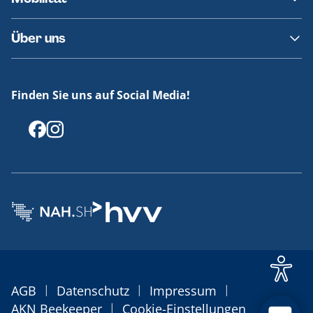
Fundsachen
Häufige Fragen
Barrierefreies Reisen
Über uns
Erklärung Barrierefreiheit
Historie
Medienportal
Finden Sie uns auf Social Media!
Offenlegungen
|
|
|
AGB
Datenschutz
Impressum
|
AKN Beekeeper
Cookie-Einstellungen