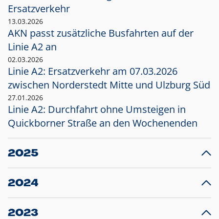
Ersatzverkehr
13.03.2026
AKN passt zusätzliche Busfahrten auf der
Linie A2 an
02.03.2026
Linie A2: Ersatzverkehr am 07.03.2026
zwischen Norderstedt Mitte und Ulzburg Süd
27.01.2026
Linie A2: Durchfahrt ohne Umsteigen in
Quickborner Straße an den Wochenenden
2025
23.12.2025
28
Projekt S5: Start der Bauarbeiten am
F
2024
Bahnhof Henstedt-Ulzburg im Januar 2026
10.12.2024
28
Großprojekt S5: Sperrung der Bahnstraße in
F
2023