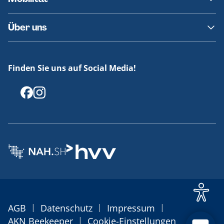
Fundsachen
Häufige Fragen
Barrierefreies Reisen
Über uns
Erklärung Barrierefreiheit
Historie
Medienportal
Finden Sie uns auf Social Media!
Offenlegungen
|
|
|
AGB
Datenschutz
Impressum
|
AKN Beekeeper
Cookie-Einstellungen