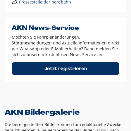
Pressestelle der nordbahn
Alle anderen Logo-Varianten dürfen nur in Ausnahmefällen
eingesetzt werden und bedürfen der vorherigen Absprache
mit der Marketingabteilung.
Diese Ausnahmen sind zum Beispiel:
AKN News-Service
weißes Logo auf anderen farbigen Hintergründen als
Möchten Sie Fahrplanänderungen,
dem AKN Blau,
Störungsmeldungen und aktuelle Informationen direkt
weißes Logo auf Fotohintergründen,
per WhatsApp oder E-Mail erhalten? Dann melden Sie
sich zu unserem kostenlosen News-Service an.
schwarzes Logo für reine Schwarz-Weiß-Umsetzungen
Um das Logo herum muss ein Schutzraum von jeweils einer
Jetzt registrieren
Höhe bzw. Breite des N aus AKN in alle Richtungen
eingehalten werden – ausgehend vom AKN Schriftzug. In
diesem Bereich dürfen keine anderen Logos, Grafikelemente
oder Ähnliches platziert werden.
AKN Bildergalerie
Die bereitgestellten Bilder können für redaktionelle Zwecke
genutzt werden. Eine Veränderung der Bilder ist nur nach