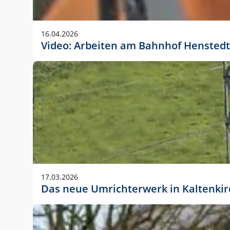
Anwendungsgröße im Layout:
Die Logohöhe beträgt 4 – 10 % der jeweiligen For
16.04.2026
folgende fest definierte Anwendungsgrößen im Lay
Video: Arbeiten am Bahnhof Henstedt
DIN A4 – 11 mm hoch (4 %)
DIN A3 – 15 mm hoch (5 %)
DIN A1 – 39 mm hoch (5 %)
DIN lang – 10 mm hoch (5 %)
1080 x 1080 px – 78 px hoch (7 %)
In Ausnahmefällen darf das Logo jedoch auch größe
stets der vorherigen Absprache mit der Marketinga
17.03.2026
Das neue Umrichterwerk in Kaltenki