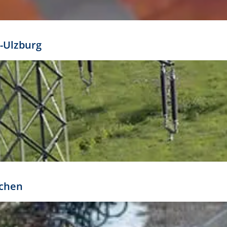
mathöhe. Daraus ergeben sich für gängige Formate
out:
-Ulzburg
r oder kleiner gesetzt werden. Dazu bedarf es jedoch
bteilung.
rchen