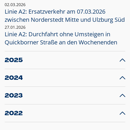
02.03.2026
Linie A2: Ersatzverkehr am 07.03.2026
zwischen Norderstedt Mitte und Ulzburg Süd
27.01.2026
Linie A2: Durchfahrt ohne Umsteigen in
Quickborner Straße an den Wochenenden
2025
23.12.2025
28
Projekt S5: Start der Bauarbeiten am
F
2024
Bahnhof Henstedt-Ulzburg im Januar 2026
10.12.2024
28
Großprojekt S5: Sperrung der Bahnstraße in
F
2023
Ellerau mit Ausweitung des Ersatzverkehrs
20.12.2023
14
Schleswig-Holstein verlängert den
A
2022
Verkehrsvertrag der AKN und bestellt den
T
22.12.2022
12
Expresszug für die Strecke Norderstedt -
Baustart S21 am 16.01.2023: Fahrplan
B