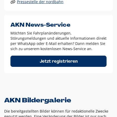
Pressestelle der nordbahn
Alle anderen Logo-Varianten dürfen nur in Ausnahmefällen
eingesetzt werden und bedürfen der vorherigen Absprache
mit der Marketingabteilung.
Diese Ausnahmen sind zum Beispiel:
AKN News-Service
weißes Logo auf anderen farbigen Hintergründen als
Möchten Sie Fahrplanänderungen,
dem AKN Blau,
Störungsmeldungen und aktuelle Informationen direkt
weißes Logo auf Fotohintergründen,
per WhatsApp oder E-Mail erhalten? Dann melden Sie
sich zu unserem kostenlosen News-Service an.
schwarzes Logo für reine Schwarz-Weiß-Umsetzungen
Um das Logo herum muss ein Schutzraum von jeweils einer
Jetzt registrieren
Höhe bzw. Breite des N aus AKN in alle Richtungen
eingehalten werden – ausgehend vom AKN Schriftzug. In
diesem Bereich dürfen keine anderen Logos, Grafikelemente
oder Ähnliches platziert werden.
AKN Bildergalerie
Die bereitgestellten Bilder können für redaktionelle Zwecke
genutzt werden. Eine Veränderung der Bilder ist nur nach