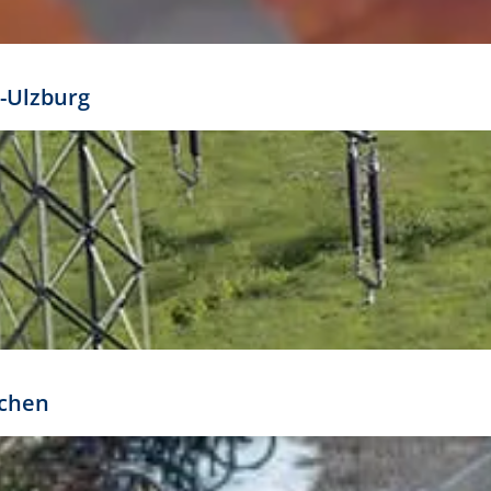
mathöhe. Daraus ergeben sich für gängige Formate
out:
-Ulzburg
r oder kleiner gesetzt werden. Dazu bedarf es jedoch
bteilung.
rchen