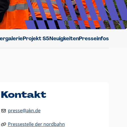
dergalerie
Projekt S5
Neuigkeiten
Presseinfos
Kontakt
presse@akn.de
Pressestelle der nordbahn