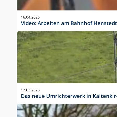
Anwendungsgröße im Layout:
Die Logohöhe beträgt 4 – 10 % der jeweiligen For
16.04.2026
folgende fest definierte Anwendungsgrößen im Lay
Video: Arbeiten am Bahnhof Henstedt
DIN A4 – 11 mm hoch (4 %)
DIN A3 – 15 mm hoch (5 %)
DIN A1 – 39 mm hoch (5 %)
DIN lang – 10 mm hoch (5 %)
1080 x 1080 px – 78 px hoch (7 %)
In Ausnahmefällen darf das Logo jedoch auch größe
stets der vorherigen Absprache mit der Marketinga
17.03.2026
Das neue Umrichterwerk in Kaltenki