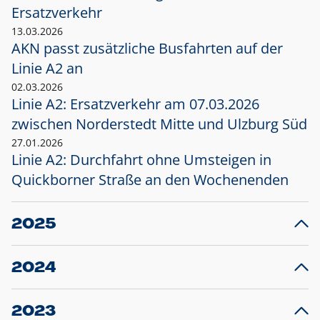
Ersatzverkehr
13.03.2026
AKN passt zusätzliche Busfahrten auf der
Linie A2 an
02.03.2026
Linie A2: Ersatzverkehr am 07.03.2026
zwischen Norderstedt Mitte und Ulzburg Süd
27.01.2026
Linie A2: Durchfahrt ohne Umsteigen in
Quickborner Straße an den Wochenenden
2025
23.12.2025
28
Projekt S5: Start der Bauarbeiten am
F
2024
Bahnhof Henstedt-Ulzburg im Januar 2026
10.12.2024
28
Großprojekt S5: Sperrung der Bahnstraße in
F
2023