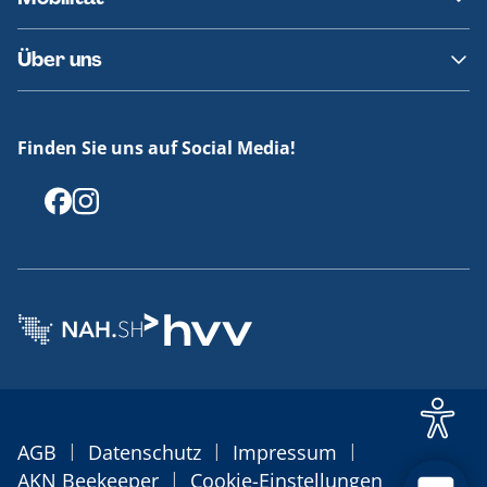
Fundsachen
Häufige Fragen
Barrierefreies Reisen
Über uns
Erklärung Barrierefreiheit
Historie
Medienportal
Finden Sie uns auf Social Media!
Offenlegungen
|
|
|
AGB
Datenschutz
Impressum
|
AKN Beekeeper
Cookie-Einstellungen