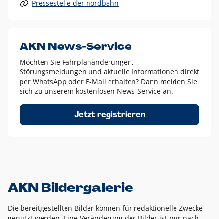
Pressestelle der nordbahn
Alle anderen Logo-Varianten dürfen nur in Ausnahmefällen
eingesetzt werden und bedürfen der vorherigen Absprache
mit der Marketingabteilung.
Diese Ausnahmen sind zum Beispiel:
AKN News-Service
weißes Logo auf anderen farbigen Hintergründen als
Möchten Sie Fahrplanänderungen,
dem AKN Blau,
Störungsmeldungen und aktuelle Informationen direkt
weißes Logo auf Fotohintergründen,
per WhatsApp oder E-Mail erhalten? Dann melden Sie
sich zu unserem kostenlosen News-Service an.
schwarzes Logo für reine Schwarz-Weiß-Umsetzungen
Um das Logo herum muss ein Schutzraum von jeweils einer
Jetzt registrieren
Höhe bzw. Breite des N aus AKN in alle Richtungen
eingehalten werden – ausgehend vom AKN Schriftzug. In
diesem Bereich dürfen keine anderen Logos, Grafikelemente
oder Ähnliches platziert werden.
AKN Bildergalerie
Die bereitgestellten Bilder können für redaktionelle Zwecke
genutzt werden. Eine Veränderung der Bilder ist nur nach