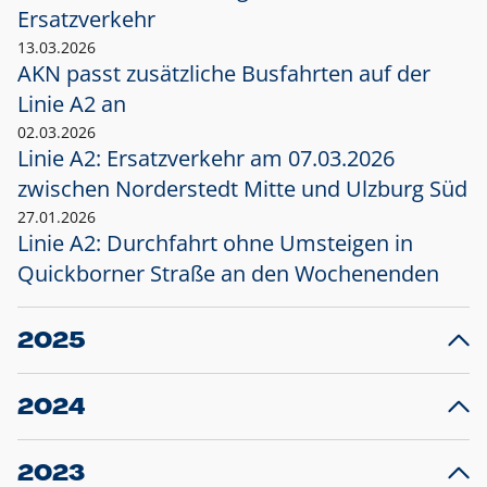
Ersatzverkehr
13.03.2026
AKN passt zusätzliche Busfahrten auf der
Linie A2 an
02.03.2026
Linie A2: Ersatzverkehr am 07.03.2026
zwischen Norderstedt Mitte und Ulzburg Süd
27.01.2026
Linie A2: Durchfahrt ohne Umsteigen in
Quickborner Straße an den Wochenenden
2025
23.12.2025
28
Projekt S5: Start der Bauarbeiten am
F
2024
Bahnhof Henstedt-Ulzburg im Januar 2026
10.12.2024
28
Großprojekt S5: Sperrung der Bahnstraße in
F
2023