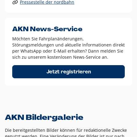
Pressestelle der nordbahn
Alle anderen Logo-Varianten dürfen nur in Ausnahmefällen
eingesetzt werden und bedürfen der vorherigen Absprache
mit der Marketingabteilung.
Diese Ausnahmen sind zum Beispiel:
AKN News-Service
weißes Logo auf anderen farbigen Hintergründen als
Möchten Sie Fahrplanänderungen,
dem AKN Blau,
Störungsmeldungen und aktuelle Informationen direkt
weißes Logo auf Fotohintergründen,
per WhatsApp oder E-Mail erhalten? Dann melden Sie
sich zu unserem kostenlosen News-Service an.
schwarzes Logo für reine Schwarz-Weiß-Umsetzungen
Um das Logo herum muss ein Schutzraum von jeweils einer
Jetzt registrieren
Höhe bzw. Breite des N aus AKN in alle Richtungen
eingehalten werden – ausgehend vom AKN Schriftzug. In
diesem Bereich dürfen keine anderen Logos, Grafikelemente
oder Ähnliches platziert werden.
AKN Bildergalerie
Die bereitgestellten Bilder können für redaktionelle Zwecke
genutzt werden. Eine Veränderung der Bilder ist nur nach