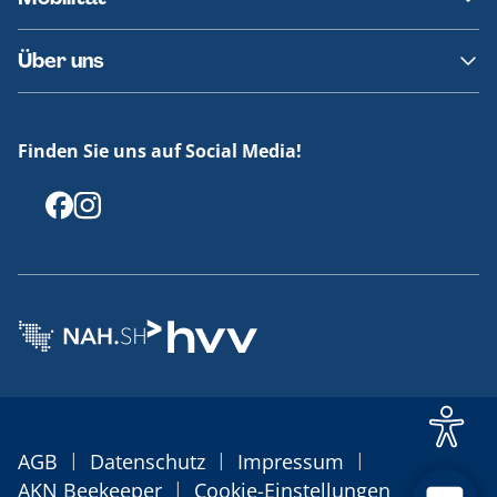
Fundsachen
Häufige Fragen
Barrierefreies Reisen
Über uns
Erklärung Barrierefreiheit
Historie
Medienportal
Finden Sie uns auf Social Media!
Offenlegungen
|
|
|
AGB
Datenschutz
Impressum
|
AKN Beekeeper
Cookie-Einstellungen