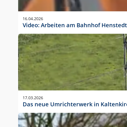
Anwendungsgröße im Layout:
Die Logohöhe beträgt 4 – 10 % der jeweiligen For
16.04.2026
folgende fest definierte Anwendungsgrößen im Lay
Video: Arbeiten am Bahnhof Henstedt
DIN A4 – 11 mm hoch (4 %)
DIN A3 – 15 mm hoch (5 %)
DIN A1 – 39 mm hoch (5 %)
DIN lang – 10 mm hoch (5 %)
1080 x 1080 px – 78 px hoch (7 %)
In Ausnahmefällen darf das Logo jedoch auch größe
stets der vorherigen Absprache mit der Marketinga
17.03.2026
Das neue Umrichterwerk in Kaltenki