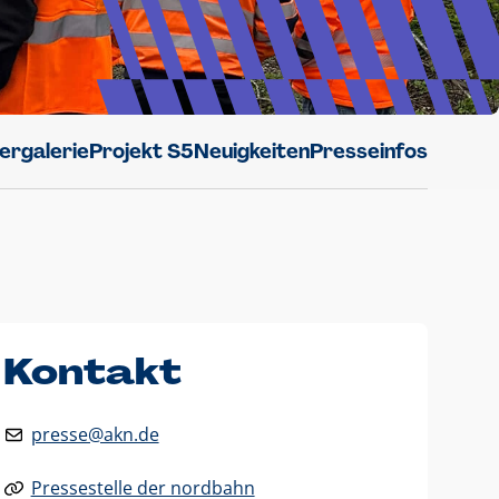
dergalerie
Projekt S5
Neuigkeiten
Presseinfos
Kontakt
presse@akn.de
Pressestelle der nordbahn