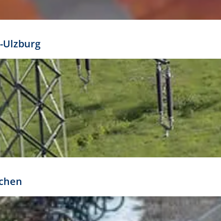
mathöhe. Daraus ergeben sich für gängige Formate
out:
-Ulzburg
r oder kleiner gesetzt werden. Dazu bedarf es jedoch
bteilung.
rchen