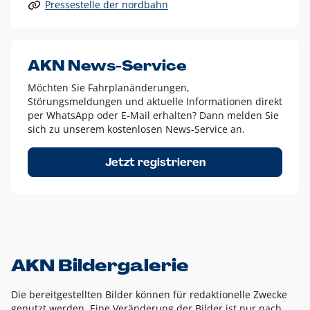
Pressestelle der nordbahn
Alle anderen Logo-Varianten dürfen nur in Ausnahmefällen
eingesetzt werden und bedürfen der vorherigen Absprache
mit der Marketingabteilung.
Diese Ausnahmen sind zum Beispiel:
AKN News-Service
weißes Logo auf anderen farbigen Hintergründen als
Möchten Sie Fahrplanänderungen,
dem AKN Blau,
Störungsmeldungen und aktuelle Informationen direkt
weißes Logo auf Fotohintergründen,
per WhatsApp oder E-Mail erhalten? Dann melden Sie
sich zu unserem kostenlosen News-Service an.
schwarzes Logo für reine Schwarz-Weiß-Umsetzungen
Um das Logo herum muss ein Schutzraum von jeweils einer
Jetzt registrieren
Höhe bzw. Breite des N aus AKN in alle Richtungen
eingehalten werden – ausgehend vom AKN Schriftzug. In
diesem Bereich dürfen keine anderen Logos, Grafikelemente
oder Ähnliches platziert werden.
AKN Bildergalerie
Die bereitgestellten Bilder können für redaktionelle Zwecke
genutzt werden. Eine Veränderung der Bilder ist nur nach