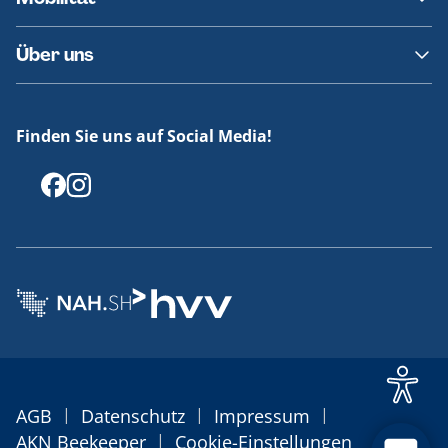
Fundsachen
Häufige Fragen
Barrierefreies Reisen
Über uns
Erklärung Barrierefreiheit
Historie
Medienportal
Finden Sie uns auf Social Media!
Offenlegungen
|
|
|
AGB
Datenschutz
Impressum
|
AKN Beekeeper
Cookie-Einstellungen