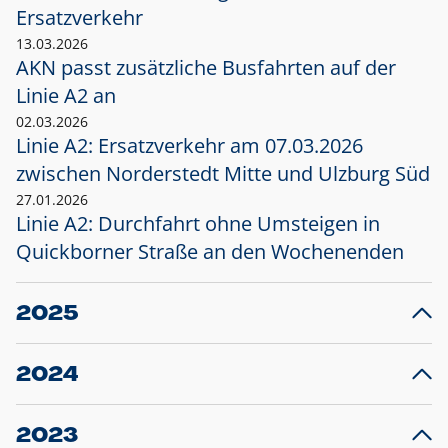
Ersatzverkehr
13.03.2026
AKN passt zusätzliche Busfahrten auf der
Linie A2 an
02.03.2026
Linie A2: Ersatzverkehr am 07.03.2026
zwischen Norderstedt Mitte und Ulzburg Süd
27.01.2026
Linie A2: Durchfahrt ohne Umsteigen in
Quickborner Straße an den Wochenenden
2025
23.12.2025
28
Projekt S5: Start der Bauarbeiten am
F
2024
Bahnhof Henstedt-Ulzburg im Januar 2026
10.12.2024
28
Großprojekt S5: Sperrung der Bahnstraße in
F
2023